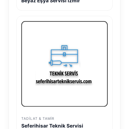
Beyaz Eşya Servisi İzmir
TADILAT & TAMIR
Seferihisar Teknik Servisi