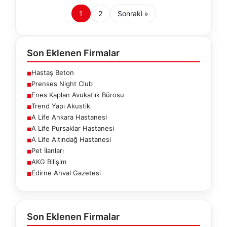
1
2
Sonraki »
Son Eklenen Firmalar
Hastaş Beton
■
Prenses Night Club
■
Enes Kaplan Avukatlık Bürosu
■
Trend Yapı Akustik
■
A Life Ankara Hastanesi
■
A Life Pursaklar Hastanesi
■
A Life Altındağ Hastanesi
■
Pet İlanları
■
AKG Bilişim
■
Edirne Ahval Gazetesi
■
Son Eklenen Firmalar