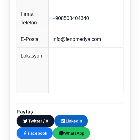
Firma
+908508404340
Telefon
E-Posta
info@fenomedya.com
Lokasyon
Paylaş
Twitter / X
LinkedIn
Facebook
WhatsApp