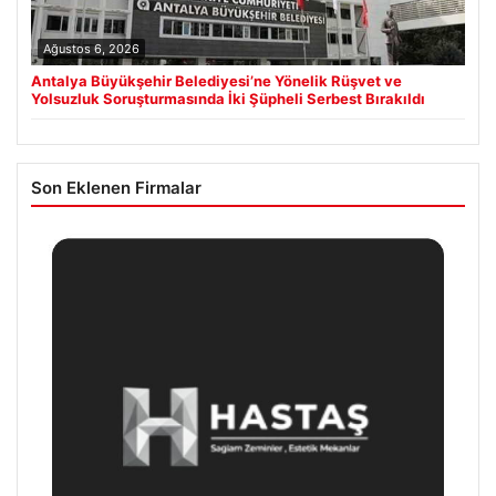
Ağustos 6, 2026
Antalya Büyükşehir Belediyesi’ne Yönelik Rüşvet ve
Yolsuzluk Soruşturmasında İki Şüpheli Serbest Bırakıldı
Son Eklenen Firmalar