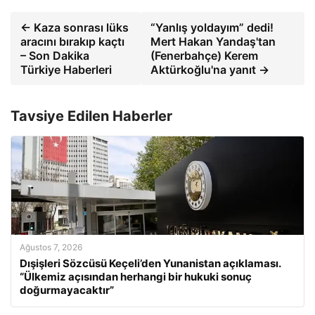
← Kaza sonrası lüks
“Yanlış yoldayım” dedi!
aracını bırakıp kaçtı
Mert Hakan Yandaş'tan
– Son Dakika
(Fenerbahçe) Kerem
Türkiye Haberleri
Aktürkoğlu'na yanıt →
Tavsiye Edilen Haberler
Ağustos 7, 2026
Dışişleri Sözcüsü Keçeli’den Yunanistan açıklaması.
“Ülkemiz açısından herhangi bir hukuki sonuç
doğurmayacaktır”