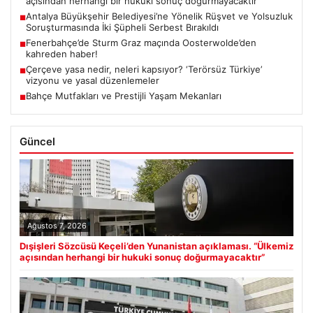
açısından herhangi bir hukuki sonuç doğurmayacaktır”
Antalya Büyükşehir Belediyesi’ne Yönelik Rüşvet ve Yolsuzluk
■
Soruşturmasında İki Şüpheli Serbest Bırakıldı
Fenerbahçe’de Sturm Graz maçında Oosterwolde’den
■
kahreden haber!
Çerçeve yasa nedir, neleri kapsıyor? ‘Terörsüz Türkiye’
■
vizyonu ve yasal düzenlemeler
Bahçe Mutfakları ve Prestijli Yaşam Mekanları
■
Güncel
Ağustos 7, 2026
Dışişleri Sözcüsü Keçeli’den Yunanistan açıklaması. “Ülkemiz
açısından herhangi bir hukuki sonuç doğurmayacaktır”