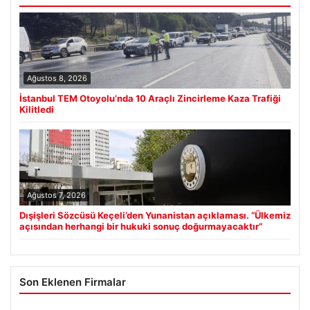
Ağustos 8, 2026
İstanbul TEM Otoyolu’nda 10 Araçlı Zincirleme Kaza Trafiği
Kilitledi
Ağustos 7, 2026
Dışişleri Sözcüsü Keçeli’den Yunanistan açıklaması. “Ülkemiz
açısından herhangi bir hukuki sonuç doğurmayacaktır”
Son Eklenen Firmalar