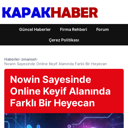
Güncel Haberler
Firma Rehberi
Forum
Çerez Politikası
Haberler
›
zmanset
›
Nowin Sayesinde Online Keyif Alanında Farklı Bir Heyecan
Nowin Sayesinde
Online Keyif Alanında
Farklı Bir Heyecan