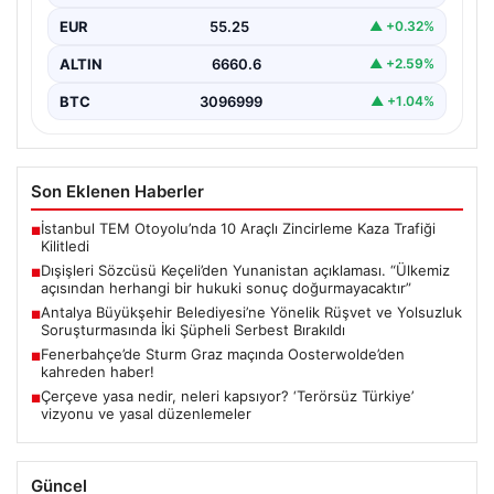
EUR
55.25
▲ +0.32%
ALTIN
6660.6
▲ +2.59%
BTC
3096999
▲ +1.04%
Son Eklenen Haberler
İstanbul TEM Otoyolu’nda 10 Araçlı Zincirleme Kaza Trafiği
■
Kilitledi
Dışişleri Sözcüsü Keçeli’den Yunanistan açıklaması. “Ülkemiz
■
açısından herhangi bir hukuki sonuç doğurmayacaktır”
Antalya Büyükşehir Belediyesi’ne Yönelik Rüşvet ve Yolsuzluk
■
Soruşturmasında İki Şüpheli Serbest Bırakıldı
Fenerbahçe’de Sturm Graz maçında Oosterwolde’den
■
kahreden haber!
Çerçeve yasa nedir, neleri kapsıyor? ‘Terörsüz Türkiye’
■
vizyonu ve yasal düzenlemeler
Güncel