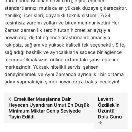
durumunda Bulunan nowin.org, dijital eğlence
standartlarınızı mutlaka en yüksek düzeye çıkaracaktır.
Yenilikçi içerikleri, dayanıklı teknik sistemi, 7/24
kesintisiz yardım yolları ve birey memnuniyetini Her
Zaman zaman ilk tercih tutan hizmet anlayışıyla
nowin.org, dijital eğlence araştırmanız amacıyla
rakipsiz, sağlam ve yüksek kaliteli tek seçenektir. Site,
sağladığı basitlik ve ayrıcalıklarla sadece bir eğlence
mecrası Olmaksızın, online ortamdaki şahsi eğlence
merkezindir. Yüksek nitelikli servisi şahsen
deneyimlemek ve Aynı Zamanda ayrıcalıklı bir ortama
adım yapmak için şimdi nowin.org’a bakış inceleyin!
← Emekliler Maaşlarına Dair
Levent
Heyecan Uyandıran Umut En Düşük
Özdilek’in
Minimum Miktar Geniş Seviyede
Üzüntü
Tayin Edildi
Dolu Günü
→