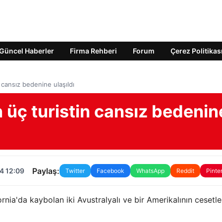
Güncel Haberler
Firma Rehberi
Forum
Çerez Politikas
 cansız bedenine ulaşıldı
 üç turistin cansız bedenin
Paylaş:
4 12:09
Twitter
Facebook
WhatsApp
Reddit
Pinte
ornia'da kaybolan iki Avustralyalı ve bir Amerikalının cesetle