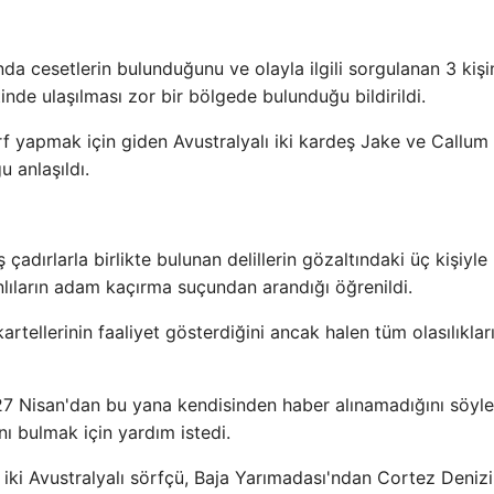
ında cesetlerin bulunduğunu ve olayla ilgili sorgulanan 3 kişi
inde ulaşılması zor bir bölgede bulunduğu bildirildi.
f yapmak için giden Avustralyalı iki kardeş Jake ve Callum
 anlaşıldı.
adırlarla birlikte bulunan delillerin gözaltındaki üç kişiyle
nlıların adam kaçırma suçundan arandığı öğrenildi.
artellerinin faaliyet gösterdiğini ancak halen tüm olasılıklar
 27 Nisan'dan bu yana kendisinden haber alınamadığını söyl
 bulmak için yardım istedi.
ki Avustralyalı sörfçü, Baja Yarımadası'ndan Cortez Denizi