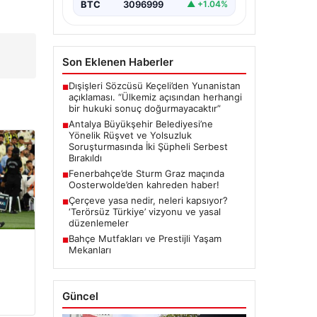
kapsamında önemli gelişmeler
BTC
3096999
▲ +1.04%
yaşandı. Soruşturma…
Son Eklenen Haberler
Dışişleri Sözcüsü Keçeli’den Yunanistan
■
açıklaması. “Ülkemiz açısından herhangi
bir hukuki sonuç doğurmayacaktır”
Antalya Büyükşehir Belediyesi’ne
■
Yönelik Rüşvet ve Yolsuzluk
Soruşturmasında İki Şüpheli Serbest
Bırakıldı
Fenerbahçe’de Sturm Graz maçında
■
Oosterwolde’den kahreden haber!
Çerçeve yasa nedir, neleri kapsıyor?
■
‘Terörsüz Türkiye’ vizyonu ve yasal
düzenlemeler
Bahçe Mutfakları ve Prestijli Yaşam
■
Mekanları
Güncel