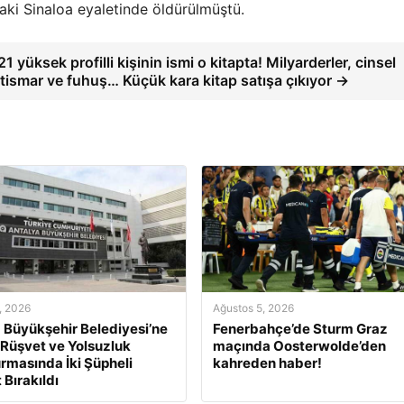
daki Sinaloa eyaletinde öldürülmüştü.
21 yüksek profilli kişinin ismi o kitapta! Milyarderler, cinsel
stismar ve fuhuş… Küçük kara kitap satışa çıkıyor →
, 2026
Ağustos 5, 2026
 Büyükşehir Belediyesi’ne
Fenerbahçe’de Sturm Graz
 Rüşvet ve Yolsuzluk
maçında Oosterwolde’den
rmasında İki Şüpheli
kahreden haber!
 Bırakıldı