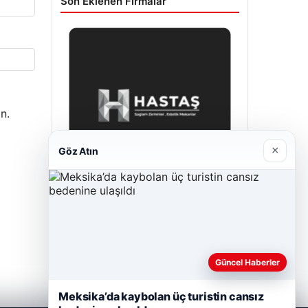
Son Eklenen Firmalar
n.
×
Göz Atın
Hastaş Beton
Mayıs 26, 2026
Güncel Haberler
Meksika’da kaybolan üç turistin cansız