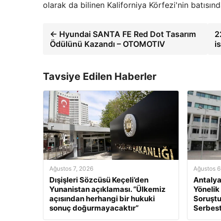
olarak da bilinen Kaliforniya Körfezi'nin batısın
← Hyundai SANTA FE Red Dot Tasarım
2
Ödülünü Kazandı – OTOMOTIV
i
Tavsiye Edilen Haberler
Ağustos 7, 2026
Ağustos 6
Dışişleri Sözcüsü Keçeli’den
Antalya
Yunanistan açıklaması. “Ülkemiz
Yönelik
açısından herhangi bir hukuki
Soruştu
sonuç doğurmayacaktır”
Serbest