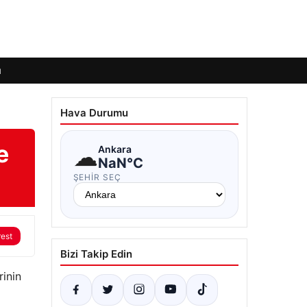
ı
Hava Durumu
e
☁
Ankara
NaN°C
ŞEHIR SEÇ
rest
Bizi Takip Edin
rinin