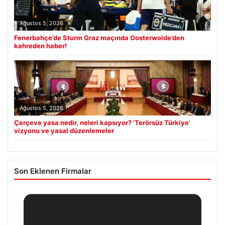
Ağustos 5, 2026
Fenerbahçe’de Sturm Graz maçında Oosterwolde’den
kahreden haber!
Ağustos 5, 2026
Çerçeve yasa nedir, neleri kapsıyor? ‘Terörsüz Türkiye’
vizyonu ve yasal düzenlemeler
Son Eklenen Firmalar