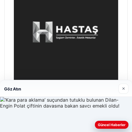
×
Göz Atın
Prenses Night Club
Nisan 29, 2026
Güncel Haberler
Web sitemizi nasıl kullandığınızı daha iyi anlayabilmek,