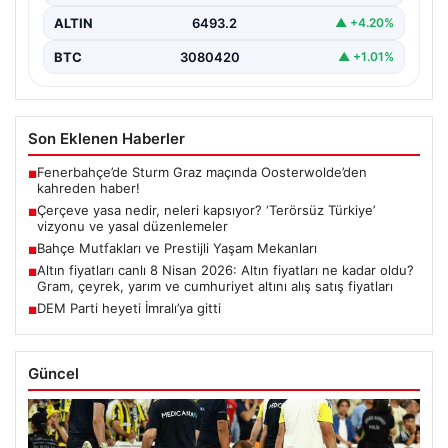
ALTIN
6493.2
▲ +4.20%
BTC
3080420
▲ +1.01%
Son Eklenen Haberler
Fenerbahçe’de Sturm Graz maçında Oosterwolde’den
■
kahreden haber!
Çerçeve yasa nedir, neleri kapsıyor? ‘Terörsüz Türkiye’
■
vizyonu ve yasal düzenlemeler
Bahçe Mutfakları ve Prestijli Yaşam Mekanları
■
Altın fiyatları canlı 8 Nisan 2026: Altın fiyatları ne kadar oldu?
■
Gram, çeyrek, yarım ve cumhuriyet altını alış satış fiyatları
DEM Parti heyeti İmralı’ya gitti
■
Güncel