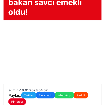
bakan savcı emekli
oldu!
admin
•
16.01.2024 04:57
Paylaş:
Twitter
Facebook
WhatsApp
Reddit
Pinterest