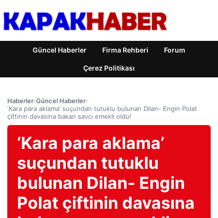
Güncel Haberler
Firma Rehberi
Forum
Çerez Politikası
Haberler
›
Güncel Haberler
›
‘Kara para aklama’ suçundan tutuklu bulunan Dilan- Engin Polat
çiftinin davasına bakan savcı emekli oldu!
‘Kara para aklama’
suçundan tutuklu
bulunan Dilan- Engin
Polat çiftinin davasına