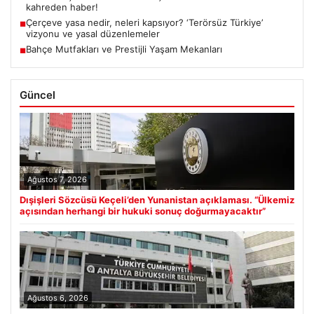
kahreden haber!
Çerçeve yasa nedir, neleri kapsıyor? ‘Terörsüz Türkiye’
■
vizyonu ve yasal düzenlemeler
Bahçe Mutfakları ve Prestijli Yaşam Mekanları
■
Güncel
Ağustos 7, 2026
Dışişleri Sözcüsü Keçeli’den Yunanistan açıklaması. “Ülkemiz
açısından herhangi bir hukuki sonuç doğurmayacaktır”
Ağustos 6, 2026