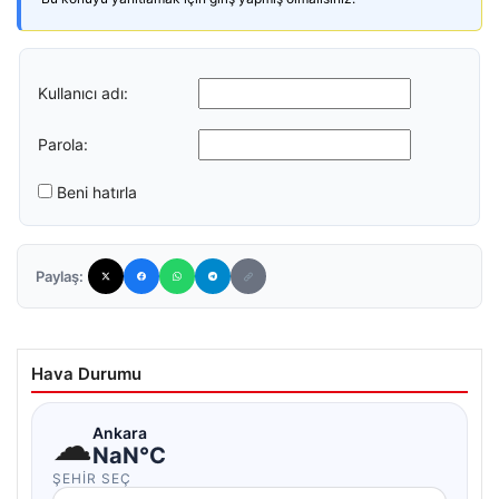
Kullanıcı adı:
Parola:
Beni hatırla
Paylaş:
Hava Durumu
☁
Ankara
NaN°C
ŞEHIR SEÇ