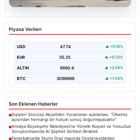
06.08.2026
Antalya Büyükşehir Belediyesi’ne
Piyasa Verileri
Yönelik Rüşvet ve Yolsuzluk
Soruşturmasında İki Şüpheli Serbest
Bırakıldı
USD
47.74
▲ +0.18%
Antalya Büyükşehir Belediyesi'ne bağlı gerçekleştirilen
EUR
55.25
▲ +0.32%
rüşvet ve yolsuzluk soruşturması kapsamında önemli
gelişmeler yaşandı. Soruşturma…
ALTIN
6660.6
▲ +2.59%
BTC
3096999
▲ +1.04%
Son Eklenen Haberler
Dışişleri Sözcüsü Keçeli’den Yunanistan açıklaması. “Ülkemiz
■
açısından herhangi bir hukuki sonuç doğurmayacaktır”
Antalya Büyükşehir Belediyesi’ne Yönelik Rüşvet ve Yolsuzluk
■
Soruşturmasında İki Şüpheli Serbest Bırakıldı
Fenerbahçe’de Sturm Graz maçında Oosterwolde’den
■