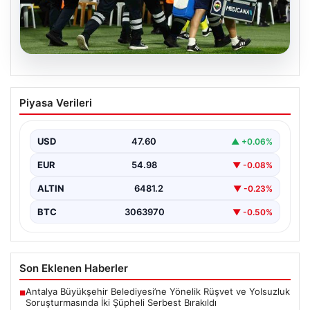
05.08.2026
Fenerbahçe’de Sturm Graz maçında
Piyasa Verileri
Oosterwolde’den kahreden haber!
USD
47.60
▲ +0.06%
EUR
54.98
▼ -0.08%
ALTIN
6481.2
▼ -0.23%
BTC
3063970
▼ -0.50%
Son Eklenen Haberler
Antalya Büyükşehir Belediyesi’ne Yönelik Rüşvet ve Yolsuzluk
■
Soruşturmasında İki Şüpheli Serbest Bırakıldı