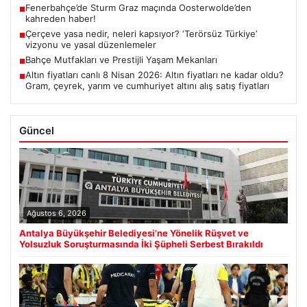
Fenerbahçe’de Sturm Graz maçında Oosterwolde’den
■
kahreden haber!
Çerçeve yasa nedir, neleri kapsıyor? ‘Terörsüz Türkiye’
■
vizyonu ve yasal düzenlemeler
Bahçe Mutfakları ve Prestijli Yaşam Mekanları
■
Altın fiyatları canlı 8 Nisan 2026: Altın fiyatları ne kadar oldu?
■
Gram, çeyrek, yarım ve cumhuriyet altını alış satış fiyatları
Güncel
Ağustos 6, 2026
Antalya Büyükşehir Belediyesi’ne Yönelik Rüşvet ve
Yolsuzluk Soruşturmasında İki Şüpheli Serbest Bırakıldı