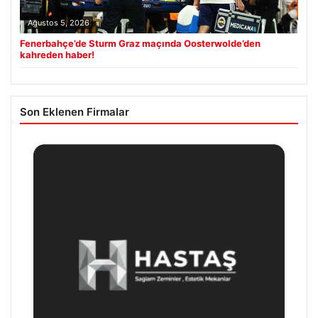
Ağustos 5, 2026
Fenerbahçe’de Sturm Graz maçında Oosterwolde’den
kahreden haber!
Son Eklenen Firmalar