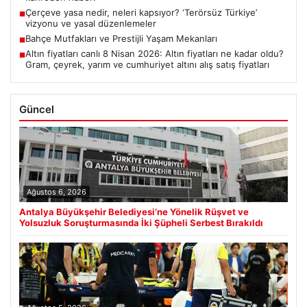
Çerçeve yasa nedir, neleri kapsıyor? ‘Terörsüz Türkiye’
■
vizyonu ve yasal düzenlemeler
Bahçe Mutfakları ve Prestijli Yaşam Mekanları
■
Altın fiyatları canlı 8 Nisan 2026: Altın fiyatları ne kadar oldu?
■
Gram, çeyrek, yarım ve cumhuriyet altını alış satış fiyatları
Güncel
Ağustos 6, 2026
Antalya Büyükşehir Belediyesi’ne Yönelik Rüşvet ve
Yolsuzluk Soruşturmasında İki Şüpheli Serbest Bırakıldı