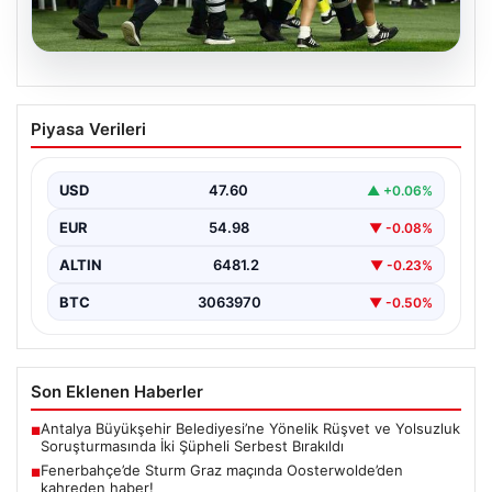
05.08.2026
Fenerbahçe’de Sturm Graz maçında
Piyasa Verileri
Oosterwolde’den kahreden haber!
USD
47.60
▲ +0.06%
EUR
54.98
▼ -0.08%
ALTIN
6481.2
▼ -0.23%
BTC
3063970
▼ -0.50%
Son Eklenen Haberler
Antalya Büyükşehir Belediyesi’ne Yönelik Rüşvet ve Yolsuzluk
■
Soruşturmasında İki Şüpheli Serbest Bırakıldı
Fenerbahçe’de Sturm Graz maçında Oosterwolde’den
■
kahreden haber!