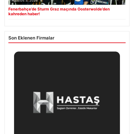
Ağustos 5, 2026
Fenerbahçe’de Sturm Graz maçında Oosterwolde’den
kahreden haber!
Son Eklenen Firmalar