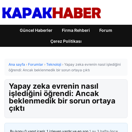
Güncel Haberler
Firma Rehberi
Forum
Çerez Politikası
Ana sayfa
›
Forumlar
›
Teknoloji
›
Yapay zeka evrenin nasıl işlediğini
öğrendi: Ancak beklenmedik bir sorun ortaya çıktı
Yapay zeka evrenin nasıl
işlediğini öğrendi: Ancak
beklenmedik bir sorun ortaya
çıktı
Bu konu 0 yanıt içerir, 1 izleyen vardır ve en son
1 ay 3 hafta önce