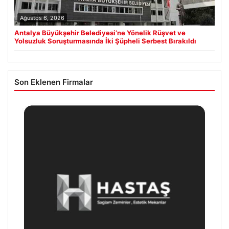
Ağustos 6, 2026
Antalya Büyükşehir Belediyesi’ne Yönelik Rüşvet ve
Yolsuzluk Soruşturmasında İki Şüpheli Serbest Bırakıldı
Son Eklenen Firmalar