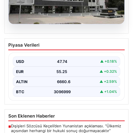
06.08.2026
Antalya Büyükşehir Belediyesi’ne
Piyasa Verileri
Yönelik Rüşvet ve Yolsuzluk
Soruşturmasında İki Şüpheli Serbest
Bırakıldı
USD
47.74
▲ +0.18%
Antalya Büyükşehir Belediyesi'ne bağlı gerçekleştirilen
EUR
55.25
▲ +0.32%
rüşvet ve yolsuzluk soruşturması kapsamında önemli
gelişmeler yaşandı. Soruşturma…
ALTIN
6660.6
▲ +2.59%
BTC
3096999
▲ +1.04%
Son Eklenen Haberler
Dışişleri Sözcüsü Keçeli’den Yunanistan açıklaması. “Ülkemiz
■
açısından herhangi bir hukuki sonuç doğurmayacaktır”