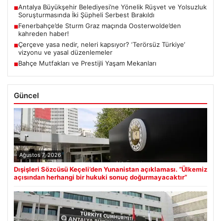
Antalya Büyükşehir Belediyesi’ne Yönelik Rüşvet ve Yolsuzluk
■
Soruşturmasında İki Şüpheli Serbest Bırakıldı
Fenerbahçe’de Sturm Graz maçında Oosterwolde’den
■
kahreden haber!
Çerçeve yasa nedir, neleri kapsıyor? ‘Terörsüz Türkiye’
■
vizyonu ve yasal düzenlemeler
Bahçe Mutfakları ve Prestijli Yaşam Mekanları
■
Güncel
Ağustos 7, 2026
Dışişleri Sözcüsü Keçeli’den Yunanistan açıklaması. “Ülkemiz
açısından herhangi bir hukuki sonuç doğurmayacaktır”