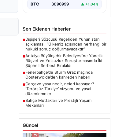
önemli gelişmeler yaşandı.
BTC
3096999
▲ +1.04%
Soruşturma…
Son Eklenen Haberler
Dışişleri Sözcüsü Keçeli’den Yunanistan
■
açıklaması. “Ülkemiz açısından herhangi bir
hukuki sonuç doğurmayacaktır”
Antalya Büyükşehir Belediyesi’ne Yönelik
■
Rüşvet ve Yolsuzluk Soruşturmasında İki
Şüpheli Serbest Bırakıldı
Fenerbahçe’de Sturm Graz maçında
■
Oosterwolde’den kahreden haber!
Çerçeve yasa nedir, neleri kapsıyor?
■
‘Terörsüz Türkiye’ vizyonu ve yasal
düzenlemeler
Bahçe Mutfakları ve Prestijli Yaşam
■
Mekanları
Güncel