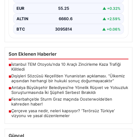
EUR
55.25
▲ +0.32%
ALTIN
6660.6
▲ +2.59%
BTC
3095814
▲ +0.06%
Son Eklenen Haberler
İstanbul TEM Otoyolu’nda 10 Araçlı Zincirleme Kaza Trafiği
■
Kilitledi
Dışişleri Sözcüsü Keçeli’den Yunanistan açıklaması. “Ülkemiz
■
açısından herhangi bir hukuki sonuç doğurmayacaktır”
Antalya Büyükşehir Belediyesi’ne Yönelik Rüşvet ve Yolsuzluk
■
Soruşturmasında İki Şüpheli Serbest Bırakıldı
Fenerbahçe’de Sturm Graz maçında Oosterwolde’den
■
kahreden haber!
Çerçeve yasa nedir, neleri kapsıyor? ‘Terörsüz Türkiye’
■
vizyonu ve yasal düzenlemeler
Güncel