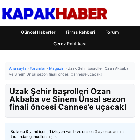
Güncel Haberler
Firma Rehberi
Forum
Çerez Politikası
Ana sayfa
›
Forumlar
›
Magazin
›
Uzak Şehir başrolleri Ozan Akbaba
ve Sinem Ünsal sezon finali öncesi Cannes’e uçacak!
Uzak Şehir başrolleri Ozan
Akbaba ve Sinem Ünsal sezon
finali öncesi Cannes’e uçacak!
Bu konu 0 yanıt içerir, 1 izleyen vardır ve en son
3 ay önce
admin
tarafından güncellenmiştir.