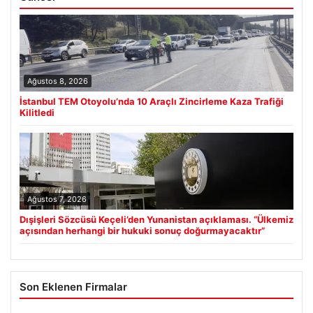
Ağustos 8, 2026
İstanbul TEM Otoyolu’nda 10 Araçlı Zincirleme Kaza Trafiği
Kilitledi
Ağustos 7, 2026
Dışişleri Sözcüsü Keçeli’den Yunanistan açıklaması. “Ülkemiz
açısından herhangi bir hukuki sonuç doğurmayacaktır”
Son Eklenen Firmalar