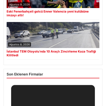
Ağustos 9, 2026
Eski Fenerbahçeli golcü Enner Valencia yeni kulübüne
imzayı attı!
Ağustos 8, 2026
İstanbul TEM Otoyolu’nda 10 Araçlı Zincirleme Kaza Trafiği
Kilitledi
Son Eklenen Firmalar