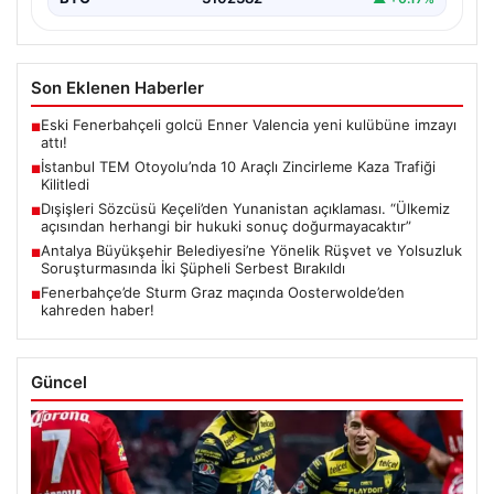
Son Eklenen Haberler
Eski Fenerbahçeli golcü Enner Valencia yeni kulübüne imzayı
■
attı!
İstanbul TEM Otoyolu’nda 10 Araçlı Zincirleme Kaza Trafiği
■
Kilitledi
Dışişleri Sözcüsü Keçeli’den Yunanistan açıklaması. “Ülkemiz
■
açısından herhangi bir hukuki sonuç doğurmayacaktır”
Antalya Büyükşehir Belediyesi’ne Yönelik Rüşvet ve Yolsuzluk
■
Soruşturmasında İki Şüpheli Serbest Bırakıldı
Fenerbahçe’de Sturm Graz maçında Oosterwolde’den
■
kahreden haber!
Güncel