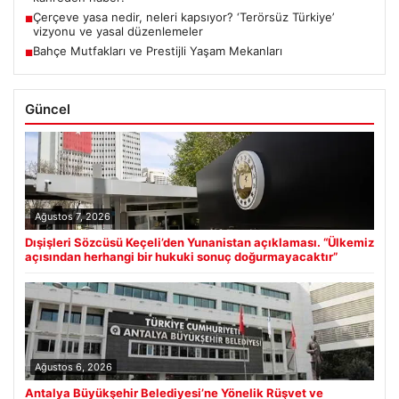
Çerçeve yasa nedir, neleri kapsıyor? ‘Terörsüz Türkiye’
■
vizyonu ve yasal düzenlemeler
Bahçe Mutfakları ve Prestijli Yaşam Mekanları
■
Güncel
Ağustos 7, 2026
Dışişleri Sözcüsü Keçeli’den Yunanistan açıklaması. “Ülkemiz
açısından herhangi bir hukuki sonuç doğurmayacaktır”
Ağustos 6, 2026
Antalya Büyükşehir Belediyesi’ne Yönelik Rüşvet ve