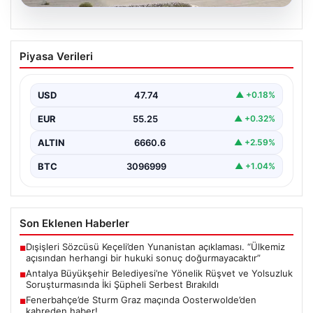
06.08.2026
Antalya Büyükşehir Belediyesi’ne
Piyasa Verileri
Yönelik Rüşvet ve Yolsuzluk
Soruşturmasında İki Şüpheli Serbest
Bırakıldı
USD
47.74
▲ +0.18%
Antalya Büyükşehir Belediyesi'ne bağlı gerçekleştirilen
EUR
55.25
▲ +0.32%
rüşvet ve yolsuzluk soruşturması kapsamında önemli
gelişmeler yaşandı. Soruşturma…
ALTIN
6660.6
▲ +2.59%
BTC
3096999
▲ +1.04%
Son Eklenen Haberler
Dışişleri Sözcüsü Keçeli’den Yunanistan açıklaması. “Ülkemiz
■
açısından herhangi bir hukuki sonuç doğurmayacaktır”
Antalya Büyükşehir Belediyesi’ne Yönelik Rüşvet ve Yolsuzluk
■
Soruşturmasında İki Şüpheli Serbest Bırakıldı
Fenerbahçe’de Sturm Graz maçında Oosterwolde’den
■
kahreden haber!