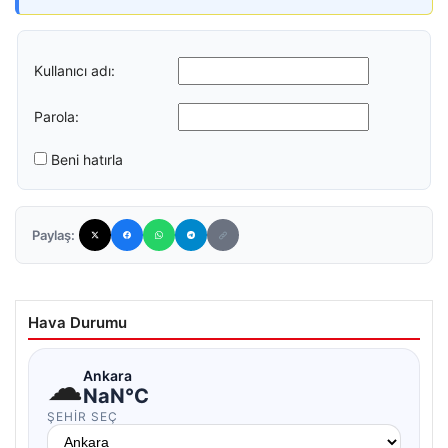
Kullanıcı adı:
Parola:
Beni hatırla
Paylaş:
Hava Durumu
☁
Ankara
NaN°C
ŞEHIR SEÇ