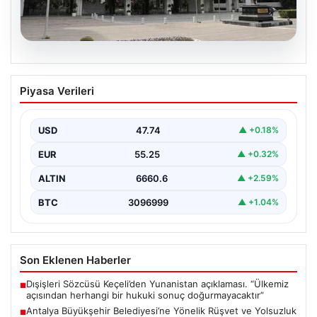
06.08.2026
Antalya Büyükşehir Belediyesi’ne
Piyasa Verileri
Yönelik Rüşvet ve Yolsuzluk
Soruşturmasında İki Şüpheli Serbest
Bırakıldı
USD
47.74
▲ +0.18%
Antalya Büyükşehir Belediyesi'ne bağlı gerçekleştirilen
EUR
55.25
▲ +0.32%
rüşvet ve yolsuzluk soruşturması kapsamında önemli
gelişmeler yaşandı. Soruşturma…
ALTIN
6660.6
▲ +2.59%
BTC
3096999
▲ +1.04%
Son Eklenen Haberler
Dışişleri Sözcüsü Keçeli’den Yunanistan açıklaması. “Ülkemiz
■
açısından herhangi bir hukuki sonuç doğurmayacaktır”
Antalya Büyükşehir Belediyesi’ne Yönelik Rüşvet ve Yolsuzluk
■