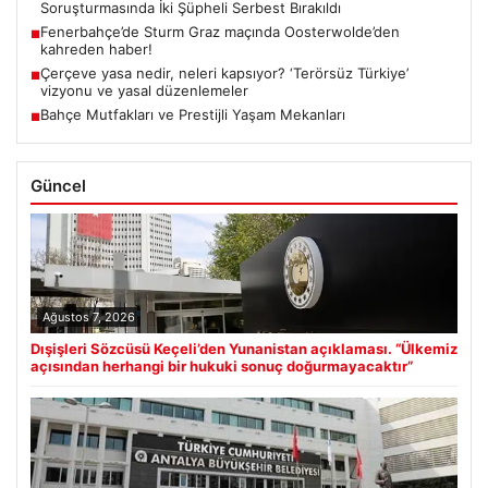
Soruşturmasında İki Şüpheli Serbest Bırakıldı
Fenerbahçe’de Sturm Graz maçında Oosterwolde’den
■
kahreden haber!
Çerçeve yasa nedir, neleri kapsıyor? ‘Terörsüz Türkiye’
■
vizyonu ve yasal düzenlemeler
Bahçe Mutfakları ve Prestijli Yaşam Mekanları
■
Güncel
Ağustos 7, 2026
Dışişleri Sözcüsü Keçeli’den Yunanistan açıklaması. “Ülkemiz
açısından herhangi bir hukuki sonuç doğurmayacaktır”