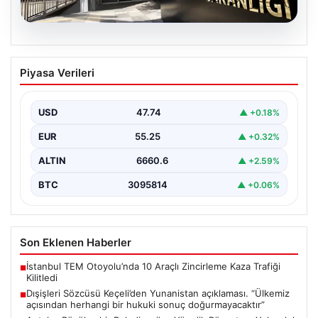
07.08.2026
Dışişleri Sözcüsü Keçeli’den
Piyasa Verileri
Yunanistan açıklaması. “Ülkemiz
açısından herhangi bir hukuki sonuç
doğurmayacaktır”
USD
47.74
▲ +0.18%
EUR
55.25
▲ +0.32%
ALTIN
6660.6
▲ +2.59%
BTC
3095814
▲ +0.06%
Son Eklenen Haberler
İstanbul TEM Otoyolu’nda 10 Araçlı Zincirleme Kaza Trafiği
■
Kilitledi
Dışişleri Sözcüsü Keçeli’den Yunanistan açıklaması. “Ülkemiz
■
açısından herhangi bir hukuki sonuç doğurmayacaktır”