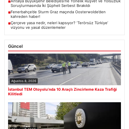
Antalya Büyükşehir Belediyesi’ne Yönelik Rüşvet ve Yolsuzluk
■
Soruşturmasında İki Şüpheli Serbest Bırakıldı
Fenerbahçe’de Sturm Graz maçında Oosterwolde’den
■
kahreden haber!
Çerçeve yasa nedir, neleri kapsıyor? ‘Terörsüz Türkiye’
■
vizyonu ve yasal düzenlemeler
Güncel
Ağustos 8, 2026
İstanbul TEM Otoyolu’nda 10 Araçlı Zincirleme Kaza Trafiği
Kilitledi