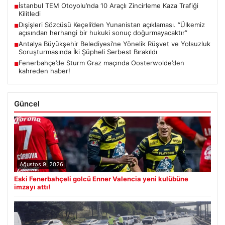
İstanbul TEM Otoyolu’nda 10 Araçlı Zincirleme Kaza Trafiği
■
Kilitledi
Dışişleri Sözcüsü Keçeli’den Yunanistan açıklaması. “Ülkemiz
■
açısından herhangi bir hukuki sonuç doğurmayacaktır”
Antalya Büyükşehir Belediyesi’ne Yönelik Rüşvet ve Yolsuzluk
■
Soruşturmasında İki Şüpheli Serbest Bırakıldı
Fenerbahçe’de Sturm Graz maçında Oosterwolde’den
■
kahreden haber!
Güncel
Ağustos 9, 2026
Eski Fenerbahçeli golcü Enner Valencia yeni kulübüne
imzayı attı!