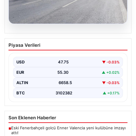
08.08.2026
İstanbul TEM Otoyolu’nda 10 Araçlı
Piyasa Verileri
Zincirleme Kaza Trafiği Kilitledi
İstanbul'da TEM Otoyolu'nun Sultangazi bölgesinde
sabah saatlerinde trafik adeta durma noktasına geldi.
USD
47.75
▼ -0.03%
Edirne yönünde…
EUR
55.30
▲ +0.02%
ALTIN
6658.5
▼ -0.03%
BTC
3102382
▲ +0.17%
Son Eklenen Haberler
Eski Fenerbahçeli golcü Enner Valencia yeni kulübüne imzayı
■
attı!