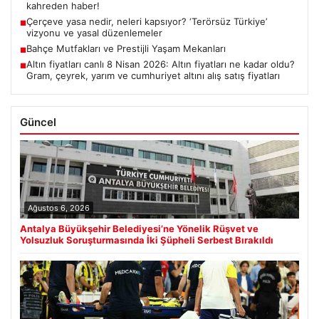
kahreden haber!
Çerçeve yasa nedir, neleri kapsıyor? ‘Terörsüz Türkiye’
■
vizyonu ve yasal düzenlemeler
Bahçe Mutfakları ve Prestijli Yaşam Mekanları
■
Altın fiyatları canlı 8 Nisan 2026: Altın fiyatları ne kadar oldu?
■
Gram, çeyrek, yarım ve cumhuriyet altını alış satış fiyatları
Güncel
Ağustos 6, 2026
Antalya Büyükşehir Belediyesi’ne Yönelik Rüşvet ve
Yolsuzluk Soruşturmasında İki Şüpheli Serbest Bırakıldı