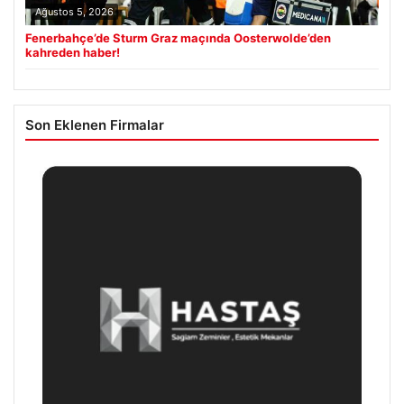
Ağustos 5, 2026
Fenerbahçe’de Sturm Graz maçında Oosterwolde’den
kahreden haber!
Son Eklenen Firmalar