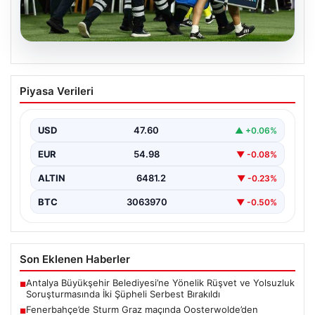
05.08.2026
Fenerbahçe’de Sturm Graz maçında
Piyasa Verileri
Oosterwolde’den kahreden haber!
USD
47.60
▲ +0.06%
EUR
54.98
▼ -0.08%
ALTIN
6481.2
▼ -0.23%
BTC
3063970
▼ -0.50%
Son Eklenen Haberler
Antalya Büyükşehir Belediyesi’ne Yönelik Rüşvet ve Yolsuzluk
■
Soruşturmasında İki Şüpheli Serbest Bırakıldı
Fenerbahçe’de Sturm Graz maçında Oosterwolde’den
■