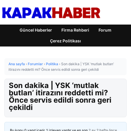
Güncel Haberler
Firma Rehberi
Forum
Çerez Politikası
Ana sayfa
›
Forumlar
›
Politika
›
Son dakika | YSK ‘mutlak butlan’
itirazını reddetti mi? Önce servis edildi sonra geri çekildi
Son dakika | YSK ‘mutlak
butlan’ itirazını reddetti mi?
Önce servis edildi sonra geri
çekildi
Bu konu 0 yanıt içerir, 1 izleyen vardır ve en son
2 ay 2 hafta önce