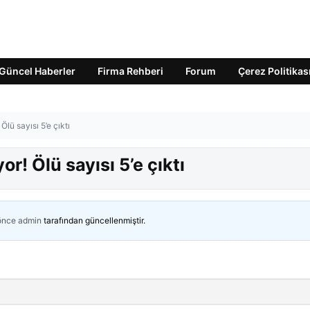
Güncel Haberler
Firma Rehberi
Forum
Çerez Politikas
Ölü sayısı 5’e çıktı
r! Ölü sayısı 5’e çıktı
 önce
admin
tarafından güncellenmiştir.