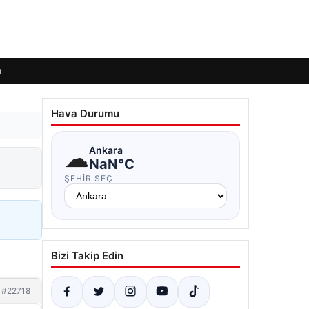
ı
Hava Durumu
☁
Ankara
NaN°C
ŞEHIR SEÇ
Bizi Takip Edin
#22718