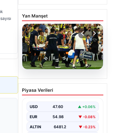
uk
Yan Manşet
sayısı
05.08.2026
Fenerbahçe’de Sturm
Piyasa Verileri
Graz maçında
Oosterwolde’den
kahreden haber!
USD
47.60
▲ +0.06%
EUR
54.98
▼ -0.08%
ALTIN
6481.2
▼ -0.23%