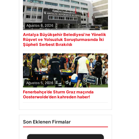
Ağustos 6, 2026
Antalya Büyükşehir Belediyesi’ne Yönelik
Rüşvet ve Yolsuzluk Soruşturmasında İki
Şüpheli Serbest Bırakıldı
Ağustos 5, 2026
Fenerbahçe’de Sturm Graz maçında
Oosterwolde’den kahreden haber!
Son Eklenen Firmalar