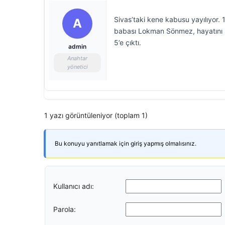
Sivas’taki kene kabusu yayılıyor.
A
babası Lokman Sönmez, hayatını ka
5’e çıktı.
admin
Anahtar
yönetici
1 yazı görüntüleniyor (toplam 1)
Bu konuyu yanıtlamak için giriş yapmış olmalısınız.
Kullanıcı adı:
Parola: