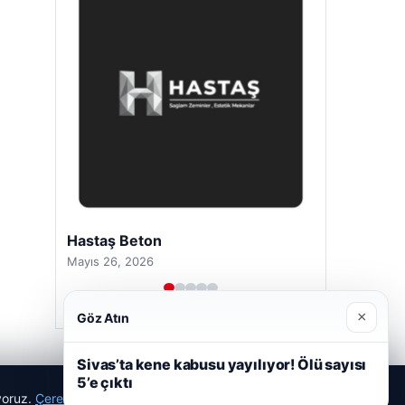
Hastaş Beton
Mayıs 26, 2026
×
Göz Atın
Sivas’ta kene kabusu yayılıyor! Ölü sayısı
5’e çıktı
ıyoruz.
Çerez Politikamız
Reddet
Kabul Et