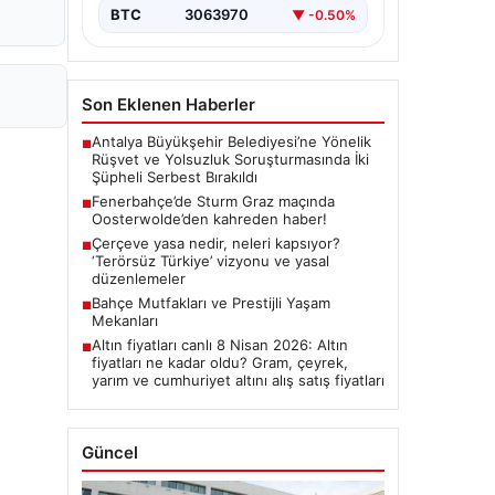
BTC
3063970
▼ -0.50%
Son Eklenen Haberler
Antalya Büyükşehir Belediyesi’ne Yönelik
■
Rüşvet ve Yolsuzluk Soruşturmasında İki
Şüpheli Serbest Bırakıldı
Fenerbahçe’de Sturm Graz maçında
■
Oosterwolde’den kahreden haber!
Çerçeve yasa nedir, neleri kapsıyor?
■
‘Terörsüz Türkiye’ vizyonu ve yasal
düzenlemeler
Bahçe Mutfakları ve Prestijli Yaşam
■
Mekanları
Altın fiyatları canlı 8 Nisan 2026: Altın
■
fiyatları ne kadar oldu? Gram, çeyrek,
yarım ve cumhuriyet altını alış satış fiyatları
Güncel