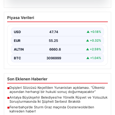
06.08.2026
Antalya Büyükşehir Belediyesi’ne
Piyasa Verileri
Yönelik Rüşvet ve Yolsuzluk
Soruşturmasında İki Şüpheli Serbest
Bırakıldı
USD
47.74
▲ +0.18%
Antalya Büyükşehir Belediyesi'ne bağlı gerçekleştirilen
EUR
55.25
▲ +0.32%
rüşvet ve yolsuzluk soruşturması kapsamında önemli
gelişmeler yaşandı. Soruşturma…
ALTIN
6660.6
▲ +2.59%
BTC
3096999
▲ +1.04%
Son Eklenen Haberler
Dışişleri Sözcüsü Keçeli’den Yunanistan açıklaması. “Ülkemiz
■
açısından herhangi bir hukuki sonuç doğurmayacaktır”
Antalya Büyükşehir Belediyesi’ne Yönelik Rüşvet ve Yolsuzluk
■
Soruşturmasında İki Şüpheli Serbest Bırakıldı
Fenerbahçe’de Sturm Graz maçında Oosterwolde’den
■
kahreden haber!