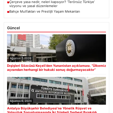
Çerçeve yasa nedir, neleri kapsıyor? ‘Terörsüz Türkiye’
■
vizyonu ve yasal düzenlemeler
Bahçe Mutfakları ve Prestijli Yaşam Mekanları
■
Güncel
Ağustos 7, 2026
Dışişleri Sözcüsü Keçeli’den Yunanistan açıklaması. “Ülkemiz
açısından herhangi bir hukuki sonuç doğurmayacaktır”
Ağustos 6, 2026
Antalya Büyükşehir Belediyesi’ne Yönelik Rüşvet ve
Yolsuzluk Soruşturmasında İki Şüpheli Serbest Bırakıldı