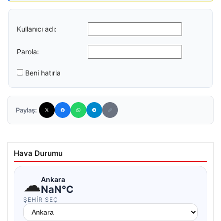
Kullanıcı adı:
Parola:
Beni hatırla
Paylaş:
Hava Durumu
☁
Ankara
NaN°C
ŞEHIR SEÇ