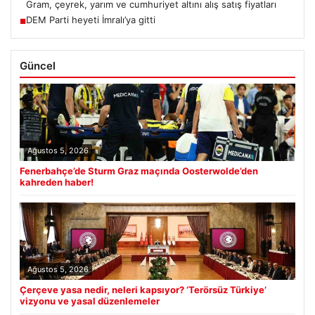
Gram, çeyrek, yarım ve cumhuriyet altını alış satış fiyatları
DEM Parti heyeti İmralı’ya gitti
■
Güncel
Ağustos 5, 2026
Fenerbahçe’de Sturm Graz maçında Oosterwolde’den
kahreden haber!
Ağustos 5, 2026
Çerçeve yasa nedir, neleri kapsıyor? ‘Terörsüz Türkiye’
vizyonu ve yasal düzenlemeler