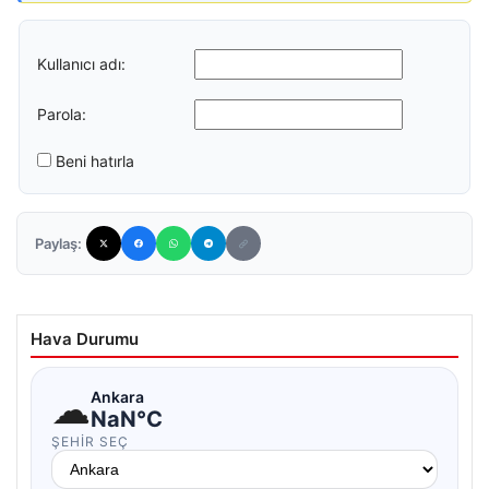
Kullanıcı adı:
Parola:
Beni hatırla
Paylaş:
Hava Durumu
☁
Ankara
NaN°C
ŞEHIR SEÇ