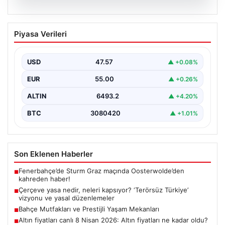
05.08.2026
Çerçeve yasa nedir, neleri kapsıyor?
Piyasa Verileri
‘Terörsüz Türkiye’ vizyonu ve yasal
düzenlemeler
USD
47.57
▲ +0.08%
Hukuk ve yasama alanında sıkça karşılaşılan önemli
kavramlardan biri olan çerçeve yasa, geniş kapsamlı…
EUR
55.00
▲ +0.26%
ALTIN
6493.2
▲ +4.20%
BTC
3080420
▲ +1.01%
Son Eklenen Haberler
Fenerbahçe’de Sturm Graz maçında Oosterwolde’den
■
kahreden haber!
Çerçeve yasa nedir, neleri kapsıyor? ‘Terörsüz Türkiye’
■
vizyonu ve yasal düzenlemeler
Bahçe Mutfakları ve Prestijli Yaşam Mekanları
■
Altın fiyatları canlı 8 Nisan 2026: Altın fiyatları ne kadar oldu?
■