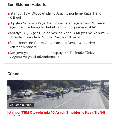
Son Eklenen Haberler
İstanbul TEM Otoyolu’nda 10 Araçlı Zincirleme Kaza Trafiği
■
Kilitledi
Dışişleri Sözcüsü Keçeli’den Yunanistan açıklaması. “Ülkemiz
■
açısından herhangi bir hukuki sonuç doğurmayacaktır”
Antalya Büyükşehir Belediyesi’ne Yönelik Rüşvet ve Yolsuzluk
■
Soruşturmasında İki Şüpheli Serbest Bırakıldı
Fenerbahçe’de Sturm Graz maçında Oosterwolde’den
■
kahreden haber!
Çerçeve yasa nedir, neleri kapsıyor? ‘Terörsüz Türkiye’
■
vizyonu ve yasal düzenlemeler
Güncel
Ağustos 8, 2026
İstanbul TEM Otoyolu’nda 10 Araçlı Zincirleme Kaza Trafiği