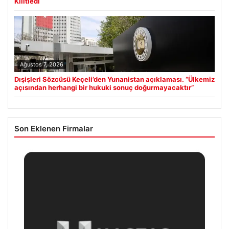
Kilitledi
Ağustos 7, 2026
Dışişleri Sözcüsü Keçeli’den Yunanistan açıklaması. “Ülkemiz
açısından herhangi bir hukuki sonuç doğurmayacaktır”
Son Eklenen Firmalar