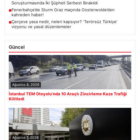
Soruşturmasında İki Şüpheli Serbest Bırakıldı
Fenerbahçe’de Sturm Graz maçında Oosterwolde’den
■
kahreden haber!
Çerçeve yasa nedir, neleri kapsıyor? ‘Terörsüz Türkiye’
■
vizyonu ve yasal düzenlemeler
Güncel
Ağustos 8, 2026
İstanbul TEM Otoyolu’nda 10 Araçlı Zincirleme Kaza Trafiği
Kilitledi
Ağustos 7, 2026