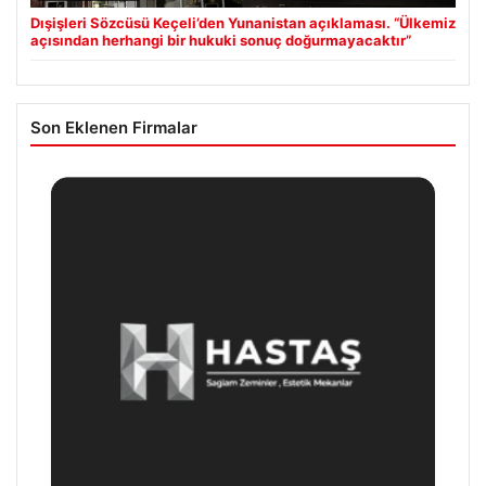
Dışişleri Sözcüsü Keçeli’den Yunanistan açıklaması. “Ülkemiz
açısından herhangi bir hukuki sonuç doğurmayacaktır”
Son Eklenen Firmalar