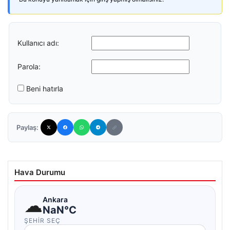
Kullanıcı adı:
Parola:
Beni hatırla
Paylaş:
Hava Durumu
☁
Ankara
NaN°C
ŞEHIR SEÇ