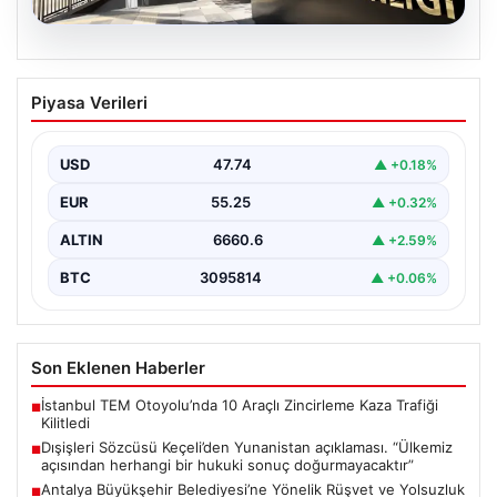
07.08.2026
Dışişleri Sözcüsü Keçeli’den
Piyasa Verileri
Yunanistan açıklaması. “Ülkemiz
açısından herhangi bir hukuki sonuç
doğurmayacaktır”
USD
47.74
▲ +0.18%
EUR
55.25
▲ +0.32%
ALTIN
6660.6
▲ +2.59%
BTC
3095814
▲ +0.06%
Son Eklenen Haberler
İstanbul TEM Otoyolu’nda 10 Araçlı Zincirleme Kaza Trafiği
■
Kilitledi
Dışişleri Sözcüsü Keçeli’den Yunanistan açıklaması. “Ülkemiz
■
açısından herhangi bir hukuki sonuç doğurmayacaktır”
Antalya Büyükşehir Belediyesi’ne Yönelik Rüşvet ve Yolsuzluk
■