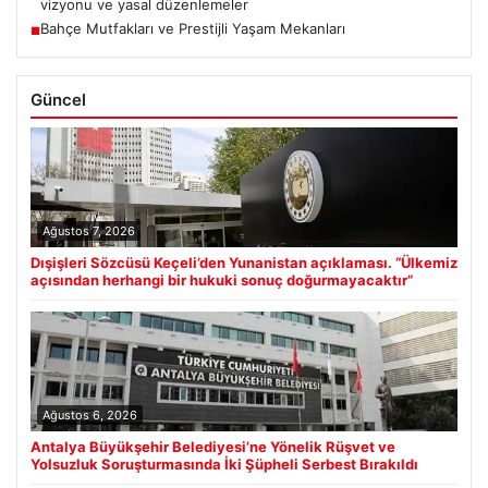
vizyonu ve yasal düzenlemeler
Bahçe Mutfakları ve Prestijli Yaşam Mekanları
■
Güncel
Ağustos 7, 2026
Dışişleri Sözcüsü Keçeli’den Yunanistan açıklaması. “Ülkemiz
açısından herhangi bir hukuki sonuç doğurmayacaktır”
Ağustos 6, 2026
Antalya Büyükşehir Belediyesi’ne Yönelik Rüşvet ve
Yolsuzluk Soruşturmasında İki Şüpheli Serbest Bırakıldı