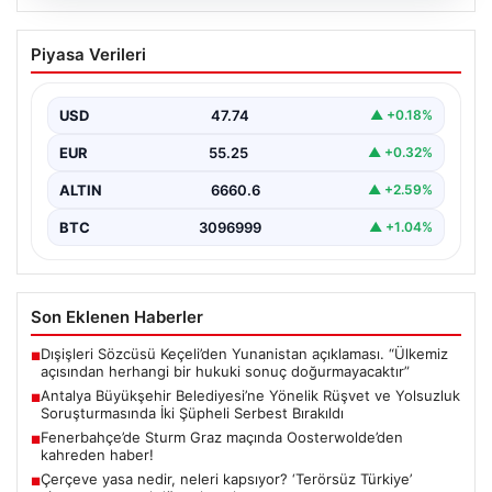
06.08.2026
Antalya Büyükşehir Belediyesi’ne
Piyasa Verileri
Yönelik Rüşvet ve Yolsuzluk
Soruşturmasında İki Şüpheli Serbest
Bırakıldı
USD
47.74
▲ +0.18%
Antalya Büyükşehir Belediyesi'ne bağlı gerçekleştirilen
EUR
55.25
▲ +0.32%
rüşvet ve yolsuzluk soruşturması kapsamında önemli
gelişmeler yaşandı. Soruşturma…
ALTIN
6660.6
▲ +2.59%
BTC
3096999
▲ +1.04%
Son Eklenen Haberler
Dışişleri Sözcüsü Keçeli’den Yunanistan açıklaması. “Ülkemiz
■
açısından herhangi bir hukuki sonuç doğurmayacaktır”
Antalya Büyükşehir Belediyesi’ne Yönelik Rüşvet ve Yolsuzluk
■
Soruşturmasında İki Şüpheli Serbest Bırakıldı
Fenerbahçe’de Sturm Graz maçında Oosterwolde’den
■
kahreden haber!
Çerçeve yasa nedir, neleri kapsıyor? ‘Terörsüz Türkiye’
■