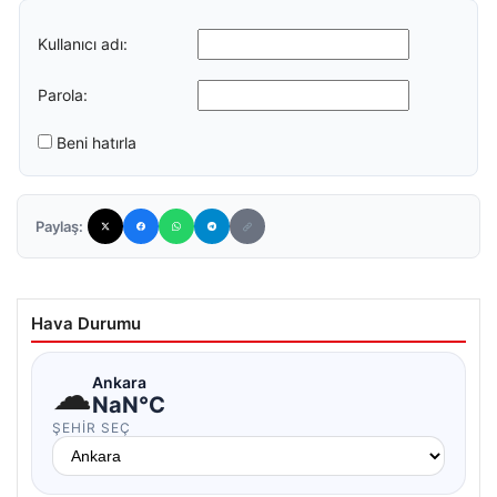
Kullanıcı adı:
Parola:
Beni hatırla
Paylaş:
Hava Durumu
☁
Ankara
NaN°C
ŞEHIR SEÇ