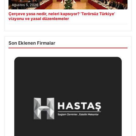
Ağustos 5, 2026
Çerçeve yasa nedir, neleri kapsıyor? ‘Terörsüz Türkiye’
vizyonu ve yasal düzenlemeler
Son Eklenen Firmalar