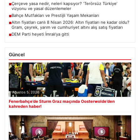
Çerçeve yasa nedir, neleri kapsıyor? ‘Terörsüz Türkiye’
■
vizyonu ve yasal düzenlemeler
Bahçe Mutfakları ve Prestijli Yaşam Mekanları
■
Altın fiyatları canlı 8 Nisan 2026: Altın fiyatları ne kadar oldu?
■
Gram, çeyrek, yarım ve cumhuriyet altını alış satış fiyatları
DEM Parti heyeti İmralı’ya gitti
■
Güncel
Ağustos 5, 2026
Fenerbahçe’de Sturm Graz maçında Oosterwolde’den
kahreden haber!