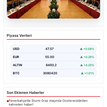
05.08.2026
Çerçeve yasa nedir, neleri kapsıyor?
Piyasa Verileri
‘Terörsüz Türkiye’ vizyonu ve yasal
düzenlemeler
USD
47.57
▲ +0.08%
Hukuk ve yasama alanında sıkça karşılaşılan önemli
kavramlardan biri olan çerçeve yasa, geniş kapsamlı…
EUR
55.00
▲ +0.26%
ALTIN
6493.2
▲ +4.20%
BTC
3080420
▲ +1.01%
Son Eklenen Haberler
Fenerbahçe’de Sturm Graz maçında Oosterwolde’den
■
kahreden haber!