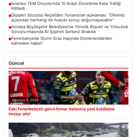
İstanbul TEM Otoyolu’nda 10 Araçlı Zincirleme Kaza Trafiği
■
Kilitledi
Dışişleri Sözcüsü Keçeli’den Yunanistan açıklaması. “Ülkemiz
■
açısından herhangi bir hukuki sonuç doğurmayacaktır”
Antalya Büyükşehir Belediyesi’ne Yönelik Rüşvet ve Yolsuzluk
■
Soruşturmasında İki Şüpheli Serbest Bırakıldı
Fenerbahçe’de Sturm Graz maçında Oosterwolde’den
■
kahreden haber!
Güncel
Ağustos 9, 2026
Eski Fenerbahçeli golcü Enner Valencia yeni kulübüne
imzayı attı!