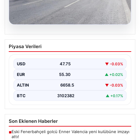
08.08.2026
İstanbul TEM Otoyolu’nda 10 Araçlı
Piyasa Verileri
Zincirleme Kaza Trafiği Kilitledi
İstanbul'da TEM Otoyolu'nun Sultangazi bölgesinde
sabah saatlerinde trafik adeta durma noktasına geldi.
USD
47.75
▼ -0.03%
Edirne yönünde…
EUR
55.30
▲ +0.02%
ALTIN
6658.5
▼ -0.03%
BTC
3102382
▲ +0.17%
Son Eklenen Haberler
Eski Fenerbahçeli golcü Enner Valencia yeni kulübüne imzayı
■
attı!