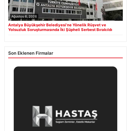
Ağustos 6, 2026
Antalya Büyükşehir Belediyesi’ne Yönelik Rüşvet ve
Yolsuzluk Soruşturmasında İki Şüpheli Serbest Bırakıldı
Son Eklenen Firmalar