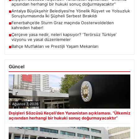
açısından herhangi bir hukuki sonuç doğurmayacaktır”
Antalya Büyükşehir Belediyesi’ne Yönelik Rüşvet ve Yolsuzluk
■
Soruşturmasında İki Şüpheli Serbest Bırakıldı
Fenerbahçe’de Sturm Graz maçında Oosterwolde’den
■
kahreden haber!
Çerçeve yasa nedir, neleri kapsıyor? ‘Terörsüz Türkiye’
■
vizyonu ve yasal düzenlemeler
Bahçe Mutfakları ve Prestijli Yaşam Mekanları
■
Güncel
Ağustos 7, 2026
Dışişleri Sözcüsü Keçeli’den Yunanistan açıklaması. “Ülkemiz
açısından herhangi bir hukuki sonuç doğurmayacaktır”