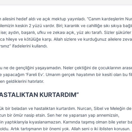
lesini hedef aldı ve açık mektup yayınladı. “Canım kardeşlerim Nu
emizin keskin 2 yüzü vardır. Biri; karanlık ve cahilliğe sıkı sıkıya bağlı
ise; aydın, başarılı, ufku ve zekası açık, yüz akı tarafı. Sizler şükürler
a hileye ve kötülüğe karşı. Allah sizlere ve kurduğunuz ailelere zeva
sınız” ifadelerini kullandı.
 ne de gençliğini yaşayamadın. Neler çektiğini de çocuklarının aras
 de yapacağım ‘Fareli Ev’. Umarım gerçek hayatımın bir kesiti olan bu fi
 geldiklerini hatırlatır.
HASTALIKTAN KURTARDIM”
yük bir beladan ve hastalıktan kurtardım. Nurcan, Sibel ve Meleğin de
uzun bir ömür nasip etsin. Sen her ne yaparsan yap annemizsin,
n yaptıklarıyla kıyaslanamazsın. Karnında taşımış olman bile yeter b
oldu. Artık tartışmanın bir önemi yok. Allah seni o iki iblisten korusun.