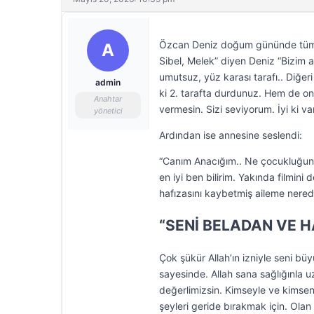
Özcan Deniz doğum gününde tüm ai
A
Sibel, Melek” diyen Deniz “Bizim ail
umutsuz, yüz karası tarafı.. Diğeri 
admin
ki 2. tarafta durdunuz. Hem de onc
Anahtar
vermesin. Sizi seviyorum. İyi ki var
yönetici
Ardından ise annesine seslendi:
“Canım Anacığım.. Ne çocukluğunu
en iyi ben bilirim. Yakında filmini
hafızasını kaybetmiş aileme nereden
“SENİ BELADAN VE 
Çok şükür Allah’ın izniyle seni bü
sayesinde. Allah sana sağlığınla 
değerlimizsin. Kimseyle ve kimseni
şeyleri geride bırakmak için. Olan 