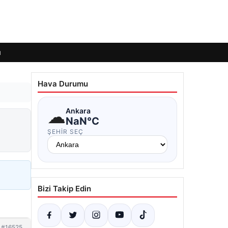
ı
Hava Durumu
☁
Ankara
NaN°C
ŞEHIR SEÇ
Bizi Takip Edin
#16525