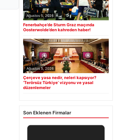
Ağustos 5, 2026
Fenerbahçe’de Sturm Graz maçında
Oosterwolde’den kahreden haber!
Ağustos 5, 2026
Çerçeve yasa nedir, neleri kapsıyor?
‘Terörsüz Türkiye’ vizyonu ve yasal
düzenlemeler
Son Eklenen Firmalar