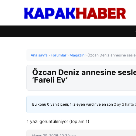
Ana sayfa
›
Forumlar
›
Magazin
›
Özcan Deniz annesine seslend
Özcan Deniz annesine sesle
‘Fareli Ev’
Bu konu 0 yanıt içerir, 1 izleyen vardır ve en son
2 ay 2 hafta
1 yazı görüntüleniyor (toplam 1)
Mayıs 20, 2026: 10:39 pm