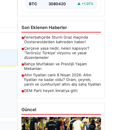
BTC
3080420
▲ +1.01%
Son Eklenen Haberler
Fenerbahçe’de Sturm Graz maçında
■
Oosterwolde’den kahreden haber!
Çerçeve yasa nedir, neleri kapsıyor?
■
‘Terörsüz Türkiye’ vizyonu ve yasal
düzenlemeler
Bahçe Mutfakları ve Prestijli Yaşam
■
Mekanları
Altın fiyatları canlı 8 Nisan 2026: Altın
■
fiyatları ne kadar oldu? Gram, çeyrek,
yarım ve cumhuriyet altını alış satış fiyatları
DEM Parti heyeti İmralı’ya gitti
■
Güncel