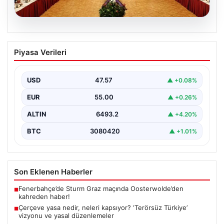
05.08.2026
Çerçeve yasa nedir, neleri kapsıyor?
Piyasa Verileri
‘Terörsüz Türkiye’ vizyonu ve yasal
düzenlemeler
USD
47.57
▲ +0.08%
Hukuk ve yasama alanında sıkça karşılaşılan önemli
kavramlardan biri olan çerçeve yasa, geniş kapsamlı…
EUR
55.00
▲ +0.26%
ALTIN
6493.2
▲ +4.20%
BTC
3080420
▲ +1.01%
Son Eklenen Haberler
Fenerbahçe’de Sturm Graz maçında Oosterwolde’den
■
kahreden haber!
Çerçeve yasa nedir, neleri kapsıyor? ‘Terörsüz Türkiye’
■
vizyonu ve yasal düzenlemeler