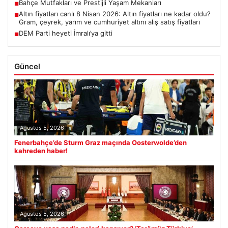
Bahçe Mutfakları ve Prestijli Yaşam Mekanları
■
Altın fiyatları canlı 8 Nisan 2026: Altın fiyatları ne kadar oldu?
■
Gram, çeyrek, yarım ve cumhuriyet altını alış satış fiyatları
DEM Parti heyeti İmralı’ya gitti
■
Güncel
Ağustos 5, 2026
Fenerbahçe’de Sturm Graz maçında Oosterwolde’den
kahreden haber!
Ağustos 5, 2026