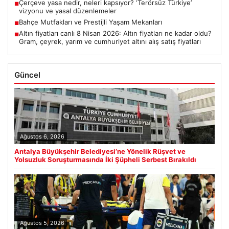
Çerçeve yasa nedir, neleri kapsıyor? ‘Terörsüz Türkiye’
■
vizyonu ve yasal düzenlemeler
Bahçe Mutfakları ve Prestijli Yaşam Mekanları
■
Altın fiyatları canlı 8 Nisan 2026: Altın fiyatları ne kadar oldu?
■
Gram, çeyrek, yarım ve cumhuriyet altını alış satış fiyatları
Güncel
Ağustos 6, 2026
Antalya Büyükşehir Belediyesi’ne Yönelik Rüşvet ve
Yolsuzluk Soruşturmasında İki Şüpheli Serbest Bırakıldı
Ağustos 5, 2026