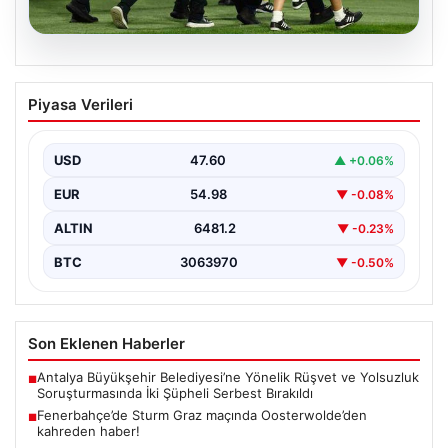
05.08.2026
Fenerbahçe’de Sturm Graz maçında
Piyasa Verileri
Oosterwolde’den kahreden haber!
USD
47.60
▲ +0.06%
EUR
54.98
▼ -0.08%
ALTIN
6481.2
▼ -0.23%
BTC
3063970
▼ -0.50%
Son Eklenen Haberler
Antalya Büyükşehir Belediyesi’ne Yönelik Rüşvet ve Yolsuzluk
■
Soruşturmasında İki Şüpheli Serbest Bırakıldı
Fenerbahçe’de Sturm Graz maçında Oosterwolde’den
■
kahreden haber!