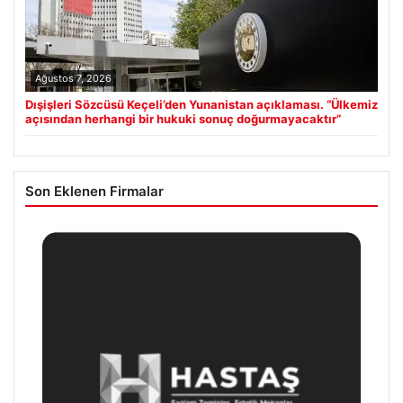
Ağustos 7, 2026
Dışişleri Sözcüsü Keçeli’den Yunanistan açıklaması. “Ülkemiz
açısından herhangi bir hukuki sonuç doğurmayacaktır”
Son Eklenen Firmalar