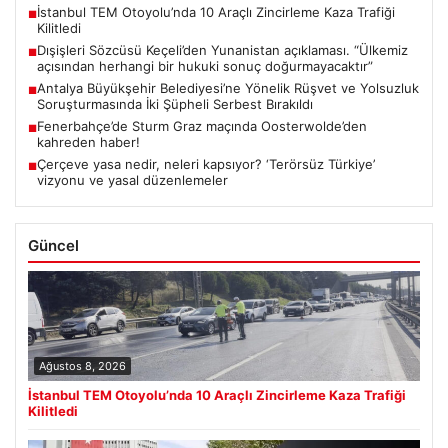
İstanbul TEM Otoyolu’nda 10 Araçlı Zincirleme Kaza Trafiği
■
Kilitledi
Dışişleri Sözcüsü Keçeli’den Yunanistan açıklaması. “Ülkemiz
■
açısından herhangi bir hukuki sonuç doğurmayacaktır”
Antalya Büyükşehir Belediyesi’ne Yönelik Rüşvet ve Yolsuzluk
■
Soruşturmasında İki Şüpheli Serbest Bırakıldı
Fenerbahçe’de Sturm Graz maçında Oosterwolde’den
■
kahreden haber!
Çerçeve yasa nedir, neleri kapsıyor? ‘Terörsüz Türkiye’
■
vizyonu ve yasal düzenlemeler
Güncel
Ağustos 8, 2026
İstanbul TEM Otoyolu’nda 10 Araçlı Zincirleme Kaza Trafiği
Kilitledi