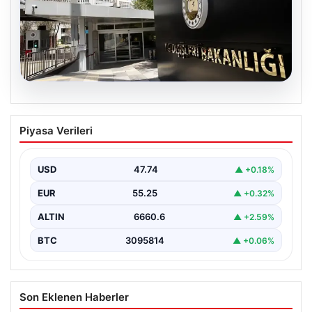
07.08.2026
Dışişleri Sözcüsü Keçeli’den
Piyasa Verileri
Yunanistan açıklaması. “Ülkemiz
açısından herhangi bir hukuki sonuç
doğurmayacaktır”
USD
47.74
▲ +0.18%
EUR
55.25
▲ +0.32%
ALTIN
6660.6
▲ +2.59%
BTC
3095814
▲ +0.06%
Son Eklenen Haberler