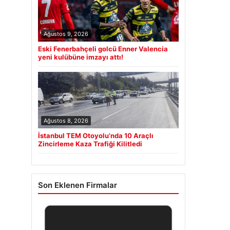
Ağustos 9, 2026
Eski Fenerbahçeli golcü Enner Valencia
yeni kulübüne imzayı attı!
Ağustos 8, 2026
İstanbul TEM Otoyolu’nda 10 Araçlı
Zincirleme Kaza Trafiği Kilitledi
Son Eklenen Firmalar