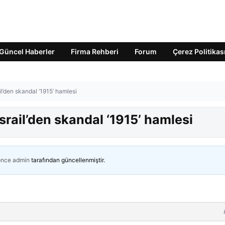
Güncel Haberler
Firma Rehberi
Forum
Çerez Politikas
l’den skandal ‘1915’ hamlesi
rail’den skandal ‘1915’ hamlesi
önce
admin
tarafından güncellenmiştir.