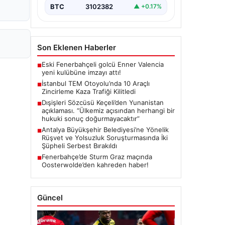
BTC
3102382
▲ +0.17%
Son Eklenen Haberler
Eski Fenerbahçeli golcü Enner Valencia
■
yeni kulübüne imzayı attı!
İstanbul TEM Otoyolu’nda 10 Araçlı
■
Zincirleme Kaza Trafiği Kilitledi
Dışişleri Sözcüsü Keçeli’den Yunanistan
■
açıklaması. “Ülkemiz açısından herhangi bir
hukuki sonuç doğurmayacaktır”
Antalya Büyükşehir Belediyesi’ne Yönelik
■
Rüşvet ve Yolsuzluk Soruşturmasında İki
Şüpheli Serbest Bırakıldı
Fenerbahçe’de Sturm Graz maçında
■
Oosterwolde’den kahreden haber!
Güncel