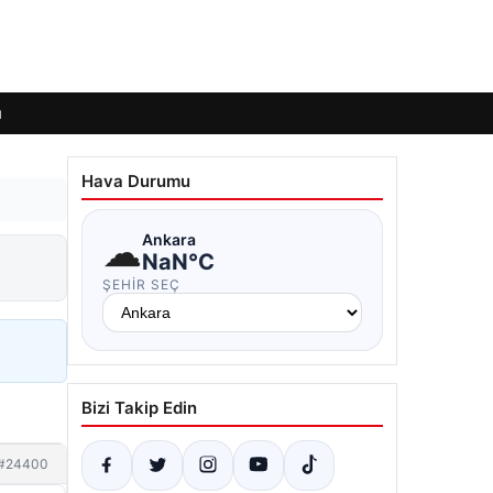
ı
Hava Durumu
☁
Ankara
NaN°C
ŞEHIR SEÇ
Bizi Takip Edin
#24400