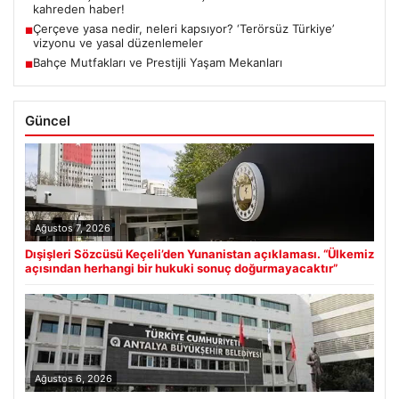
kahreden haber!
Çerçeve yasa nedir, neleri kapsıyor? ‘Terörsüz Türkiye’
■
vizyonu ve yasal düzenlemeler
Bahçe Mutfakları ve Prestijli Yaşam Mekanları
■
Güncel
Ağustos 7, 2026
Dışişleri Sözcüsü Keçeli’den Yunanistan açıklaması. “Ülkemiz
açısından herhangi bir hukuki sonuç doğurmayacaktır”
Ağustos 6, 2026