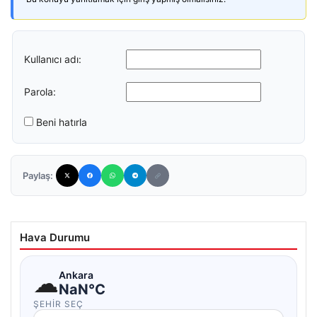
Kullanıcı adı:
Parola:
Beni hatırla
Paylaş:
Hava Durumu
☁
Ankara
NaN°C
ŞEHIR SEÇ