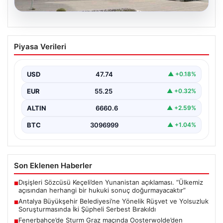
06.08.2026
Antalya Büyükşehir Belediyesi’ne
Piyasa Verileri
Yönelik Rüşvet ve Yolsuzluk
Soruşturmasında İki Şüpheli Serbest
Bırakıldı
USD
47.74
▲ +0.18%
Antalya Büyükşehir Belediyesi'ne bağlı gerçekleştirilen
EUR
55.25
▲ +0.32%
rüşvet ve yolsuzluk soruşturması kapsamında önemli
gelişmeler yaşandı. Soruşturma…
ALTIN
6660.6
▲ +2.59%
BTC
3096999
▲ +1.04%
Son Eklenen Haberler
Dışişleri Sözcüsü Keçeli’den Yunanistan açıklaması. “Ülkemiz
■
açısından herhangi bir hukuki sonuç doğurmayacaktır”
Antalya Büyükşehir Belediyesi’ne Yönelik Rüşvet ve Yolsuzluk
■
Soruşturmasında İki Şüpheli Serbest Bırakıldı
Fenerbahçe’de Sturm Graz maçında Oosterwolde’den
■