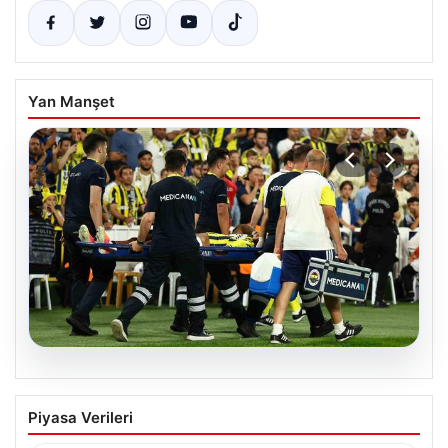
Yan Manşet
05.08.2026
Fenerbahçe’de Sturm Graz maçında
Piyasa Verileri
Oosterwolde’den kahreden haber!