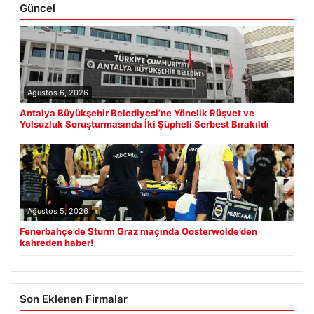
Güncel
Ağustos 6, 2026
Antalya Büyükşehir Belediyesi’ne Yönelik Rüşvet ve
Yolsuzluk Soruşturmasında İki Şüpheli Serbest Bırakıldı
Ağustos 5, 2026
Fenerbahçe’de Sturm Graz maçında Oosterwolde’den
kahreden haber!
Son Eklenen Firmalar