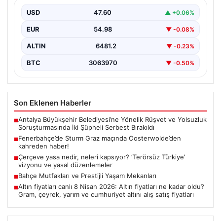
USD
47.60
▲ +0.06%
EUR
54.98
▼ -0.08%
ALTIN
6481.2
▼ -0.23%
BTC
3063970
▼ -0.50%
Son Eklenen Haberler
Antalya Büyükşehir Belediyesi’ne Yönelik Rüşvet ve Yolsuzluk
■
Soruşturmasında İki Şüpheli Serbest Bırakıldı
Fenerbahçe’de Sturm Graz maçında Oosterwolde’den
■
kahreden haber!
Çerçeve yasa nedir, neleri kapsıyor? ‘Terörsüz Türkiye’
■
vizyonu ve yasal düzenlemeler
Bahçe Mutfakları ve Prestijli Yaşam Mekanları
■
Altın fiyatları canlı 8 Nisan 2026: Altın fiyatları ne kadar oldu?
■
Gram, çeyrek, yarım ve cumhuriyet altını alış satış fiyatları