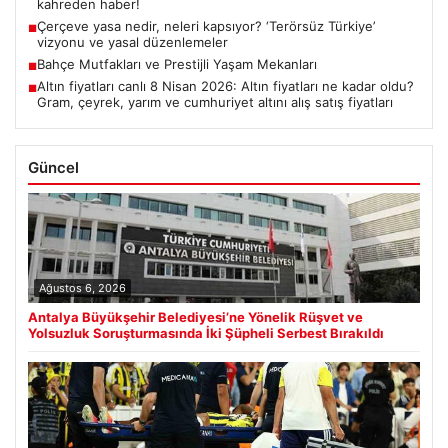
kahreden haber!
Çerçeve yasa nedir, neleri kapsıyor? ‘Terörsüz Türkiye’
■
vizyonu ve yasal düzenlemeler
Bahçe Mutfakları ve Prestijli Yaşam Mekanları
■
Altın fiyatları canlı 8 Nisan 2026: Altın fiyatları ne kadar oldu?
■
Gram, çeyrek, yarım ve cumhuriyet altını alış satış fiyatları
Güncel
Ağustos 6, 2026
Antalya Büyükşehir Belediyesi’ne Yönelik Rüşvet ve
Yolsuzluk Soruşturmasında İki Şüpheli Serbest Bırakıldı