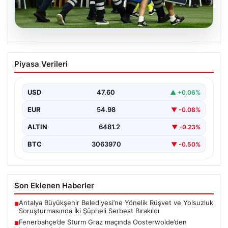
05.08.2026
Fenerbahçe’de Sturm Graz maçında
Piyasa Verileri
Oosterwolde’den kahreden haber!
USD
47.60
▲ +0.06%
EUR
54.98
▼ -0.08%
ALTIN
6481.2
▼ -0.23%
BTC
3063970
▼ -0.50%
Son Eklenen Haberler
Antalya Büyükşehir Belediyesi’ne Yönelik Rüşvet ve Yolsuzluk
■
Soruşturmasında İki Şüpheli Serbest Bırakıldı
Fenerbahçe’de Sturm Graz maçında Oosterwolde’den
■