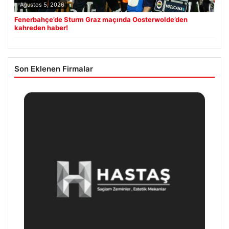
Ağustos 5, 2026
Fenerbahçe’de Sturm Graz maçında Oosterwolde’den
kahreden haber!
Son Eklenen Firmalar