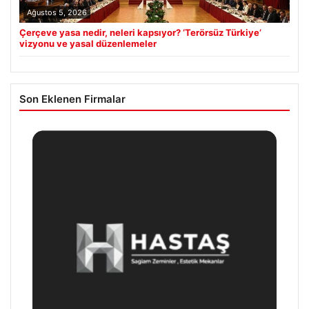
Ağustos 5, 2026
Çerçeve yasa nedir, neleri kapsıyor? ‘Terörsüz Türkiye’
vizyonu ve yasal düzenlemeler
Son Eklenen Firmalar