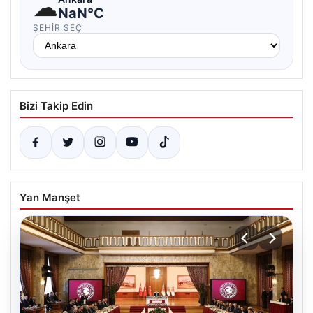
☁
NaN°C
ŞEHIR SEÇ
Bizi Takip Edin
Yan Manşet