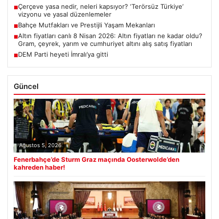
Çerçeve yasa nedir, neleri kapsıyor? ‘Terörsüz Türkiye’
■
vizyonu ve yasal düzenlemeler
Bahçe Mutfakları ve Prestijli Yaşam Mekanları
■
Altın fiyatları canlı 8 Nisan 2026: Altın fiyatları ne kadar oldu?
■
Gram, çeyrek, yarım ve cumhuriyet altını alış satış fiyatları
DEM Parti heyeti İmralı’ya gitti
■
Güncel
Ağustos 5, 2026
Fenerbahçe’de Sturm Graz maçında Oosterwolde’den
kahreden haber!