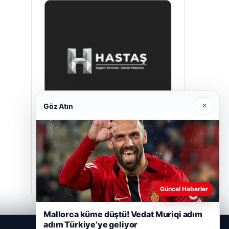
×
Göz Atın
Hastaş Beton
Mayıs 26, 2026
Güncel Haberler
Mallorca küme düştü! Vedat Muriqi adım
adım Türkiye’ye geliyor