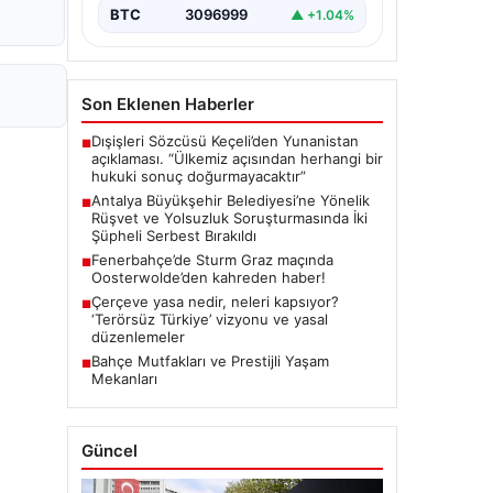
önemli gelişmeler yaşandı.
BTC
3096999
▲ +1.04%
Soruşturma…
Son Eklenen Haberler
Dışişleri Sözcüsü Keçeli’den Yunanistan
■
açıklaması. “Ülkemiz açısından herhangi bir
hukuki sonuç doğurmayacaktır”
Antalya Büyükşehir Belediyesi’ne Yönelik
■
Rüşvet ve Yolsuzluk Soruşturmasında İki
Şüpheli Serbest Bırakıldı
Fenerbahçe’de Sturm Graz maçında
■
Oosterwolde’den kahreden haber!
Çerçeve yasa nedir, neleri kapsıyor?
■
‘Terörsüz Türkiye’ vizyonu ve yasal
düzenlemeler
Bahçe Mutfakları ve Prestijli Yaşam
■
Mekanları
Güncel