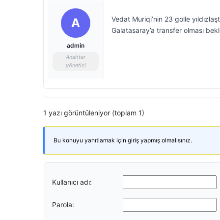
Vedat Muriqi’nin 23 golle yıldızl
A
Galatasaray’a transfer olması bekl
admin
Anahtar
yönetici
1 yazı görüntüleniyor (toplam 1)
Bu konuyu yanıtlamak için giriş yapmış olmalısınız.
Kullanıcı adı:
Parola: