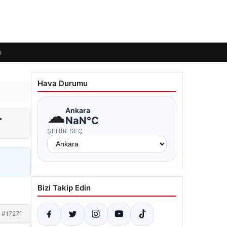
ı
Hava Durumu
☁
Ankara
r
NaN°C
ŞEHIR SEÇ
Bizi Takip Edin
#17271