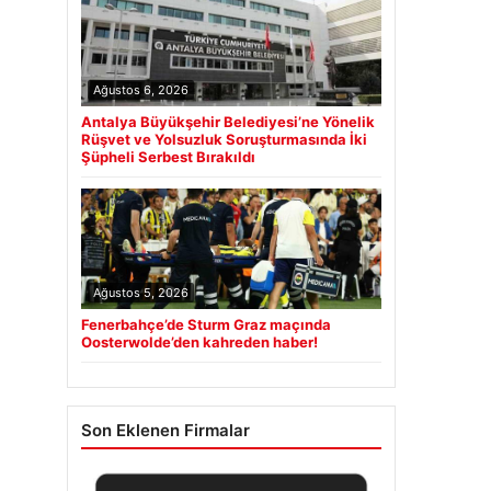
Ağustos 6, 2026
Antalya Büyükşehir Belediyesi’ne Yönelik
Rüşvet ve Yolsuzluk Soruşturmasında İki
Şüpheli Serbest Bırakıldı
Ağustos 5, 2026
Fenerbahçe’de Sturm Graz maçında
Oosterwolde’den kahreden haber!
Son Eklenen Firmalar