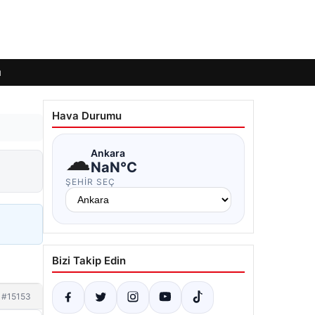
ı
Hava Durumu
☁
Ankara
NaN°C
ŞEHIR SEÇ
Bizi Takip Edin
#15153