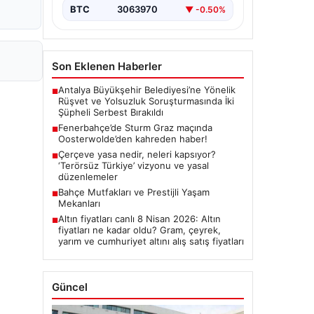
BTC
3063970
▼ -0.50%
Son Eklenen Haberler
Antalya Büyükşehir Belediyesi’ne Yönelik
■
Rüşvet ve Yolsuzluk Soruşturmasında İki
Şüpheli Serbest Bırakıldı
Fenerbahçe’de Sturm Graz maçında
■
Oosterwolde’den kahreden haber!
Çerçeve yasa nedir, neleri kapsıyor?
■
‘Terörsüz Türkiye’ vizyonu ve yasal
düzenlemeler
Bahçe Mutfakları ve Prestijli Yaşam
■
Mekanları
Altın fiyatları canlı 8 Nisan 2026: Altın
■
fiyatları ne kadar oldu? Gram, çeyrek,
yarım ve cumhuriyet altını alış satış fiyatları
Güncel