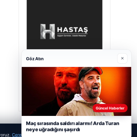
×
Göz Atın
Hastaş Beton
Mayıs 26, 2026
Güncel Haberler
Maç sırasında saldırı alarmı! Arda Turan
neye uğradığını şaşırdı
ıyoruz.
Çerez Politikamız
Reddet
Kabul Et