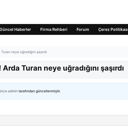
Güncel Haberler
Firma Rehberi
Forum
Çerez Politikas
a Turan neye uğradığını şaşırdı
! Arda Turan neye uğradığını şaşırdı
 önce
admin
tarafından güncellenmiştir.