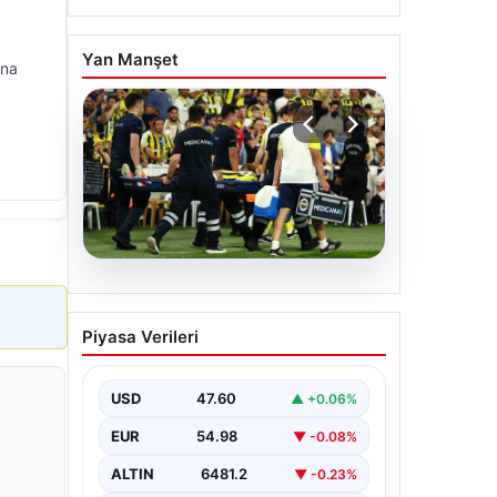
Yan Manşet
ına
05.08.2026
Fenerbahçe’de Sturm
Piyasa Verileri
Graz maçında
Oosterwolde’den
kahreden haber!
USD
47.60
▲ +0.06%
EUR
54.98
▼ -0.08%
ALTIN
6481.2
▼ -0.23%