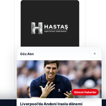
×
Göz Atın
Hastaş Beton
Mayıs 26, 2026
Güncel Haberler
Liverpool’da Andoni Iraola dönemi