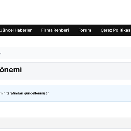
Güncel Haberler
Firma Rehberi
Forum
Çerez Politikas
i
dönemi
min
tarafından güncellenmiştir.