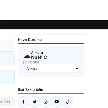
ı
Hava Durumu
☁
Ankara
NaN°C
ŞEHIR SEÇ
Bizi Takip Edin
#19763