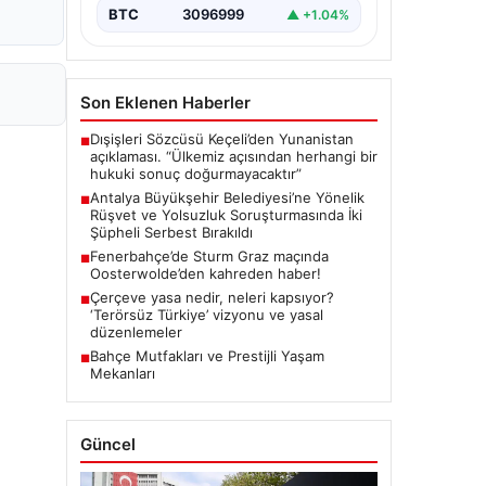
önemli gelişmeler yaşandı.
BTC
3096999
▲ +1.04%
Soruşturma…
Son Eklenen Haberler
Dışişleri Sözcüsü Keçeli’den Yunanistan
■
açıklaması. “Ülkemiz açısından herhangi bir
hukuki sonuç doğurmayacaktır”
Antalya Büyükşehir Belediyesi’ne Yönelik
■
Rüşvet ve Yolsuzluk Soruşturmasında İki
Şüpheli Serbest Bırakıldı
Fenerbahçe’de Sturm Graz maçında
■
Oosterwolde’den kahreden haber!
Çerçeve yasa nedir, neleri kapsıyor?
■
‘Terörsüz Türkiye’ vizyonu ve yasal
düzenlemeler
Bahçe Mutfakları ve Prestijli Yaşam
■
Mekanları
Güncel