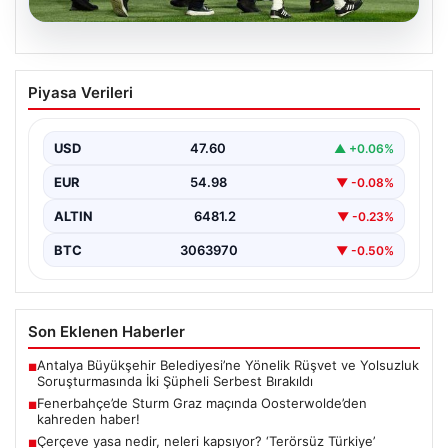
05.08.2026
Fenerbahçe’de Sturm Graz maçında
Piyasa Verileri
Oosterwolde’den kahreden haber!
USD
47.60
▲ +0.06%
EUR
54.98
▼ -0.08%
ALTIN
6481.2
▼ -0.23%
BTC
3063970
▼ -0.50%
Son Eklenen Haberler
Antalya Büyükşehir Belediyesi’ne Yönelik Rüşvet ve Yolsuzluk
■
Soruşturmasında İki Şüpheli Serbest Bırakıldı
Fenerbahçe’de Sturm Graz maçında Oosterwolde’den
■
kahreden haber!
Çerçeve yasa nedir, neleri kapsıyor? ‘Terörsüz Türkiye’
■