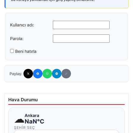
Kullanıcı adı:
Parola:
Beni hatırla
Paylaş:
Hava Durumu
☁
Ankara
NaN°C
ŞEHIR SEÇ