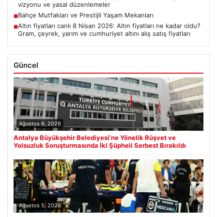
vizyonu ve yasal düzenlemeler
Bahçe Mutfakları ve Prestijli Yaşam Mekanları
■
Altın fiyatları canlı 8 Nisan 2026: Altın fiyatları ne kadar oldu?
■
Gram, çeyrek, yarım ve cumhuriyet altını alış satış fiyatları
Güncel
Ağustos 6, 2026
Antalya Büyükşehir Belediyesi’ne Yönelik Rüşvet ve
Yolsuzluk Soruşturmasında İki Şüpheli Serbest Bırakıldı
Ağustos 5, 2026