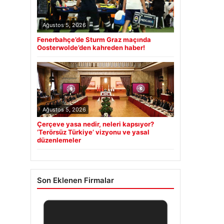
Ağustos 5, 2026
Fenerbahçe’de Sturm Graz maçında
Oosterwolde’den kahreden haber!
Ağustos 5, 2026
Çerçeve yasa nedir, neleri kapsıyor?
‘Terörsüz Türkiye’ vizyonu ve yasal
düzenlemeler
Son Eklenen Firmalar