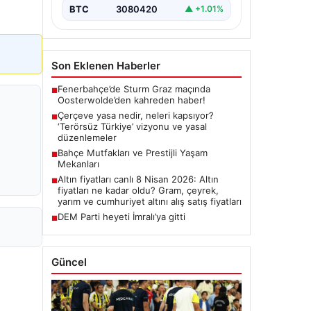
BTC
3080420
▲ +1.01%
Son Eklenen Haberler
Fenerbahçe’de Sturm Graz maçında
■
Oosterwolde’den kahreden haber!
Çerçeve yasa nedir, neleri kapsıyor?
■
‘Terörsüz Türkiye’ vizyonu ve yasal
düzenlemeler
Bahçe Mutfakları ve Prestijli Yaşam
■
Mekanları
Altın fiyatları canlı 8 Nisan 2026: Altın
■
fiyatları ne kadar oldu? Gram, çeyrek,
yarım ve cumhuriyet altını alış satış fiyatları
DEM Parti heyeti İmralı’ya gitti
■
Güncel