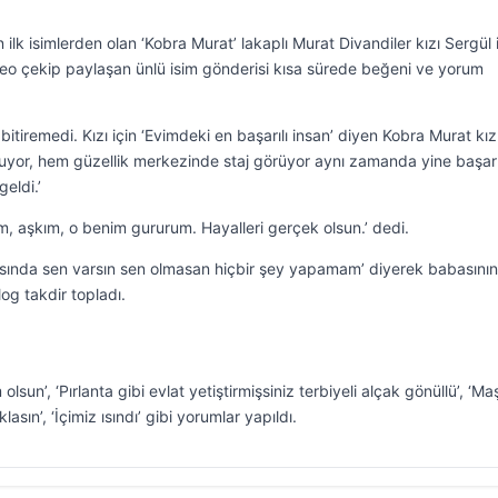
lk isimlerden olan ‘Kobra Murat’ lakaplı Murat Divandiler kızı Sergül i
ideo çekip paylaşan ünlü isim gönderisi kısa sürede beğeni ve yorum
bitiremedi. Kızı için ‘Evimdeki en başarılı insan’ diyen Kobra Murat kı
kuyor, hem güzellik merkezinde staj görüyor aynı zamanda yine başarı
eldi.’
, aşkım, o benim gururum. Hayalleri gerçek olsun.’ dedi.
sında sen varsın sen olmasan hiçbir şey yapamam’ diyerek babasının 
og takdir topladı.
sun’, ‘Pırlanta gibi evlat yetiştirmişsiniz terbiyeli alçak gönüllü’, ‘Ma
sın’, ‘İçimiz ısındı’ gibi yorumlar yapıldı.