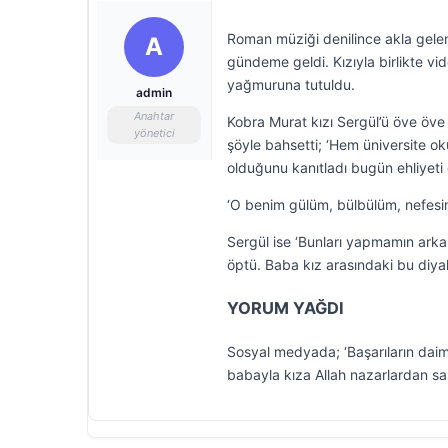
Roman müziği denilince akla gelen i
A
gündeme geldi. Kızıyla birlikte v
yağmuruna tutuldu.
admin
Anahtar
Kobra Murat kızı Sergül’ü öve öve 
yönetici
şöyle bahsetti; ‘Hem üniversite o
olduğunu kanıtladı bugün ehliyeti g
‘O benim gülüm, bülbülüm, nefesim
Sergül ise ‘Bunları yapmamın arka
öptü. Baba kız arasındaki bu diyal
YORUM YAĞDI
Sosyal medyada; ‘Başarıların daim ol
babayla kıza Allah nazarlardan sakla