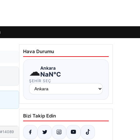
ı
Hava Durumu
☁
Ankara
NaN°C
ŞEHIR SEÇ
Bizi Takip Edin
#14089