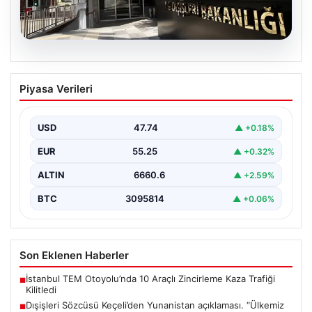
07.08.2026
Dışişleri Sözcüsü Keçeli’den
Piyasa Verileri
Yunanistan açıklaması. “Ülkemiz
açısından herhangi bir hukuki sonuç
doğurmayacaktır”
USD
47.74
▲ +0.18%
EUR
55.25
▲ +0.32%
ALTIN
6660.6
▲ +2.59%
BTC
3095814
▲ +0.06%
Son Eklenen Haberler
İstanbul TEM Otoyolu’nda 10 Araçlı Zincirleme Kaza Trafiği
■
Kilitledi
Dışişleri Sözcüsü Keçeli’den Yunanistan açıklaması. “Ülkemiz
■