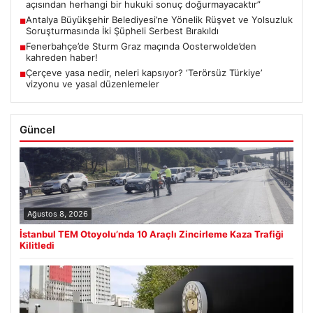
açısından herhangi bir hukuki sonuç doğurmayacaktır”
Antalya Büyükşehir Belediyesi’ne Yönelik Rüşvet ve Yolsuzluk
■
Soruşturmasında İki Şüpheli Serbest Bırakıldı
Fenerbahçe’de Sturm Graz maçında Oosterwolde’den
■
kahreden haber!
Çerçeve yasa nedir, neleri kapsıyor? ‘Terörsüz Türkiye’
■
vizyonu ve yasal düzenlemeler
Güncel
Ağustos 8, 2026
İstanbul TEM Otoyolu’nda 10 Araçlı Zincirleme Kaza Trafiği
Kilitledi