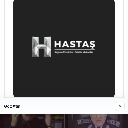
×
Göz Atın
Prenses Night Club
Nisan 29, 2026