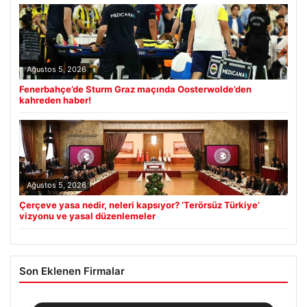
Ağustos 5, 2026
Fenerbahçe’de Sturm Graz maçında Oosterwolde’den
kahreden haber!
Ağustos 5, 2026
Çerçeve yasa nedir, neleri kapsıyor? ‘Terörsüz Türkiye’
vizyonu ve yasal düzenlemeler
Son Eklenen Firmalar