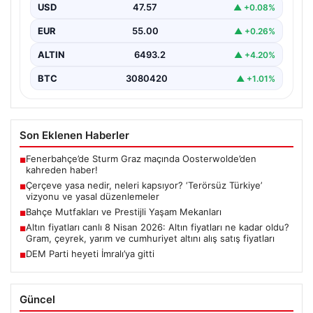
USD
47.57
▲ +0.08%
Hukuk ve yasama alanında sıkça karşılaşılan önemli
kavramlardan biri olan çerçeve yasa, geniş kapsamlı…
EUR
55.00
▲ +0.26%
ALTIN
6493.2
▲ +4.20%
BTC
3080420
▲ +1.01%
Son Eklenen Haberler
Fenerbahçe’de Sturm Graz maçında Oosterwolde’den
■
kahreden haber!
Çerçeve yasa nedir, neleri kapsıyor? ‘Terörsüz Türkiye’
■
vizyonu ve yasal düzenlemeler
Bahçe Mutfakları ve Prestijli Yaşam Mekanları
■
Altın fiyatları canlı 8 Nisan 2026: Altın fiyatları ne kadar oldu?
■
Gram, çeyrek, yarım ve cumhuriyet altını alış satış fiyatları
DEM Parti heyeti İmralı’ya gitti
■
Güncel