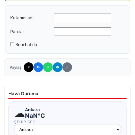
Kullanıcı adı:
Parola:
Beni hatırla
Paylaş:
Hava Durumu
☁
Ankara
NaN°C
ŞEHIR SEÇ