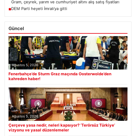
Gram, çeyrek, yarım ve cumhuriyet altını alış satış fiyatları
DEM Parti heyeti İmralı’ya gitti
■
Güncel
Ağustos 5, 2026
Fenerbahçe’de Sturm Graz maçında Oosterwolde’den
kahreden haber!
Ağustos 5, 2026
Çerçeve yasa nedir, neleri kapsıyor? ‘Terörsüz Türkiye’
vizyonu ve yasal düzenlemeler