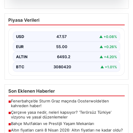
05.08.2026
Çerçeve yasa nedir, neleri kapsıyor?
Piyasa Verileri
‘Terörsüz Türkiye’ vizyonu ve yasal
düzenlemeler
USD
47.57
▲ +0.08%
Hukuk ve yasama alanında sıkça karşılaşılan önemli
kavramlardan biri olan çerçeve yasa, geniş kapsamlı…
EUR
55.00
▲ +0.26%
ALTIN
6493.2
▲ +4.20%
BTC
3080420
▲ +1.01%
Son Eklenen Haberler
Fenerbahçe’de Sturm Graz maçında Oosterwolde’den
■
kahreden haber!
Çerçeve yasa nedir, neleri kapsıyor? ‘Terörsüz Türkiye’
■
vizyonu ve yasal düzenlemeler
Bahçe Mutfakları ve Prestijli Yaşam Mekanları
■
Altın fiyatları canlı 8 Nisan 2026: Altın fiyatları ne kadar oldu?
■