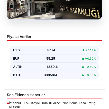
07.08.2026
Dışişleri Sözcüsü Keçeli’den
Piyasa Verileri
Yunanistan açıklaması. “Ülkemiz
açısından herhangi bir hukuki sonuç
doğurmayacaktır”
USD
47.74
▲ +0.18%
EUR
55.25
▲ +0.32%
ALTIN
6660.6
▲ +2.59%
BTC
3095814
▲ +0.06%
Son Eklenen Haberler
İstanbul TEM Otoyolu’nda 10 Araçlı Zincirleme Kaza Trafiği
■
Kilitledi