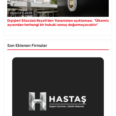
Ağustos 7, 2026
Dışişleri Sözcüsü Keçeli’den Yunanistan açıklaması. “Ülkemiz
açısından herhangi bir hukuki sonuç doğurmayacaktır”
Son Eklenen Firmalar