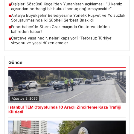
Dışişleri Sözcüsü Keçeli’den Yunanistan açıklaması. “Ülkemiz
■
açısından herhangi bir hukuki sonuç doğurmayacaktır”
Antalya Büyükşehir Belediyesi’ne Yönelik Rüşvet ve Yolsuzluk
■
Soruşturmasında İki Şüpheli Serbest Bırakıldı
Fenerbahçe’de Sturm Graz maçında Oosterwolde’den
■
kahreden haber!
Çerçeve yasa nedir, neleri kapsıyor? ‘Terörsüz Türkiye’
■
vizyonu ve yasal düzenlemeler
Güncel
Ağustos 8, 2026
İstanbul TEM Otoyolu’nda 10 Araçlı Zincirleme Kaza Trafiği
Kilitledi