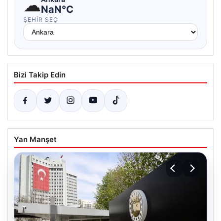
☁
NaN°C
ŞEHIR SEÇ
Bizi Takip Edin
Yan Manşet