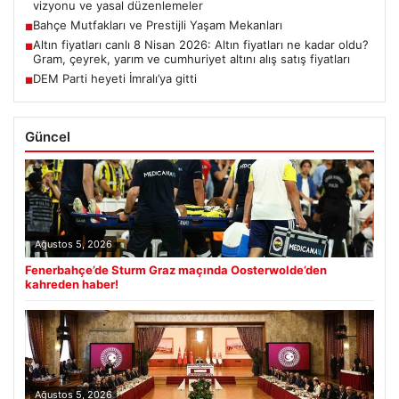
vizyonu ve yasal düzenlemeler
Bahçe Mutfakları ve Prestijli Yaşam Mekanları
■
Altın fiyatları canlı 8 Nisan 2026: Altın fiyatları ne kadar oldu?
■
Gram, çeyrek, yarım ve cumhuriyet altını alış satış fiyatları
DEM Parti heyeti İmralı’ya gitti
■
Güncel
Ağustos 5, 2026
Fenerbahçe’de Sturm Graz maçında Oosterwolde’den
kahreden haber!
Ağustos 5, 2026