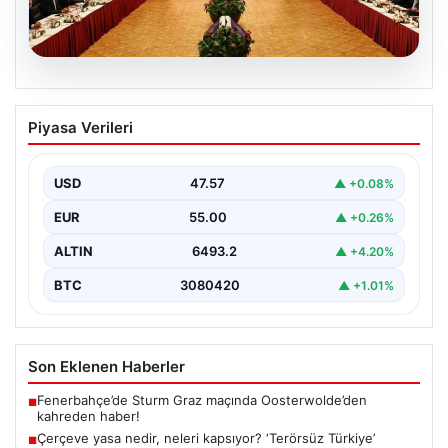
05.08.2026
Çerçeve yasa nedir, neleri kapsıyor?
Piyasa Verileri
‘Terörsüz Türkiye’ vizyonu ve yasal
düzenlemeler
USD
47.57
▲ +0.08%
Hukuk ve yasama alanında sıkça karşılaşılan önemli
kavramlardan biri olan çerçeve yasa, geniş kapsamlı…
EUR
55.00
▲ +0.26%
ALTIN
6493.2
▲ +4.20%
BTC
3080420
▲ +1.01%
Son Eklenen Haberler
Fenerbahçe’de Sturm Graz maçında Oosterwolde’den
■
kahreden haber!
Çerçeve yasa nedir, neleri kapsıyor? ‘Terörsüz Türkiye’
■