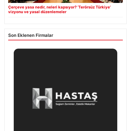
Çerçeve yasa nedir, neleri kapsıyor? ‘Terörsüz Türkiye’
vizyonu ve yasal düzenlemeler
Son Eklenen Firmalar