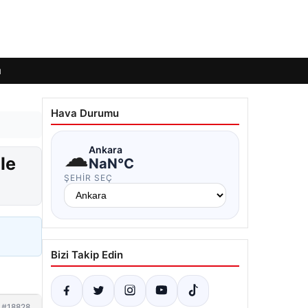
ı
Hava Durumu
☁
Ankara
le
NaN°C
ŞEHIR SEÇ
Bizi Takip Edin
#18828