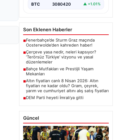
BTC
3080420
▲ +1.01%
Son Eklenen Haberler
Fenerbahçe’de Sturm Graz maçında
■
Oosterwolde’den kahreden haber!
Çerçeve yasa nedir, neleri kapsıyor?
■
‘Terörsüz Türkiye’ vizyonu ve yasal
düzenlemeler
Bahçe Mutfakları ve Prestijli Yaşam
■
Mekanları
Altın fiyatları canlı 8 Nisan 2026: Altın
■
fiyatları ne kadar oldu? Gram, çeyrek,
yarım ve cumhuriyet altını alış satış fiyatları
DEM Parti heyeti İmralı’ya gitti
■
Güncel