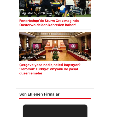
Ağustos 5, 2026
Fenerbahçe’de Sturm Graz maçında
Oosterwolde’den kahreden haber!
Ağustos 5, 2026
Çerçeve yasa nedir, neleri kapsıyor?
‘Terörsüz Türkiye’ vizyonu ve yasal
düzenlemeler
Son Eklenen Firmalar