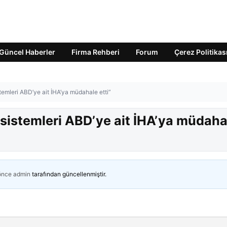
Güncel Haberler
Firma Rehberi
Forum
Çerez Politikas
temleri ABD’ye ait İHA’ya müdahale etti”
 sistemleri ABD’ye ait İHA’ya müdaha
 önce
admin
tarafından güncellenmiştir.