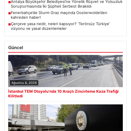
Antalya Büyükşehir Belediyesi’ne Yönelik Rüşvet ve Yolsuzluk
■
Soruşturmasında İki Şüpheli Serbest Bırakıldı
Fenerbahçe’de Sturm Graz maçında Oosterwolde’den
■
kahreden haber!
Çerçeve yasa nedir, neleri kapsıyor? ‘Terörsüz Türkiye’
■
vizyonu ve yasal düzenlemeler
Güncel
Ağustos 8, 2026
İstanbul TEM Otoyolu’nda 10 Araçlı Zincirleme Kaza Trafiği
Kilitledi