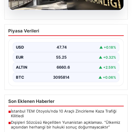
07.08.2026
Dışişleri Sözcüsü Keçeli’den
Piyasa Verileri
Yunanistan açıklaması. “Ülkemiz
açısından herhangi bir hukuki sonuç
doğurmayacaktır”
USD
47.74
▲ +0.18%
EUR
55.25
▲ +0.32%
ALTIN
6660.6
▲ +2.59%
BTC
3095814
▲ +0.06%
Son Eklenen Haberler
İstanbul TEM Otoyolu’nda 10 Araçlı Zincirleme Kaza Trafiği
■
Kilitledi
Dışişleri Sözcüsü Keçeli’den Yunanistan açıklaması. “Ülkemiz
■
açısından herhangi bir hukuki sonuç doğurmayacaktır”