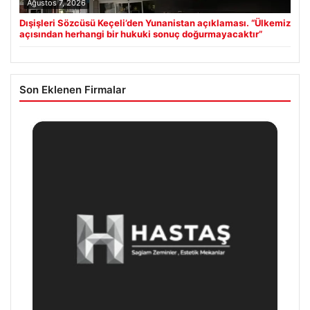
Ağustos 7, 2026
Dışişleri Sözcüsü Keçeli’den Yunanistan açıklaması. “Ülkemiz
açısından herhangi bir hukuki sonuç doğurmayacaktır”
Son Eklenen Firmalar