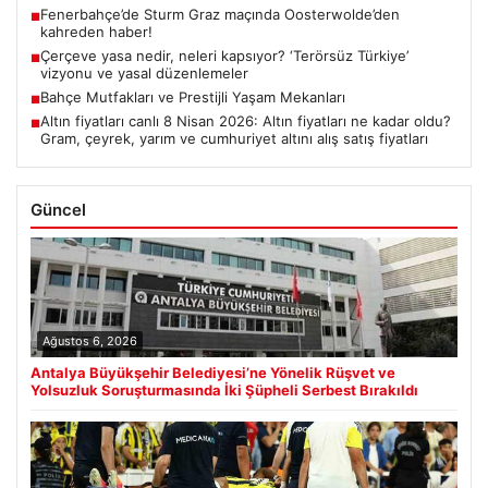
Fenerbahçe’de Sturm Graz maçında Oosterwolde’den
■
kahreden haber!
Çerçeve yasa nedir, neleri kapsıyor? ‘Terörsüz Türkiye’
■
vizyonu ve yasal düzenlemeler
Bahçe Mutfakları ve Prestijli Yaşam Mekanları
■
Altın fiyatları canlı 8 Nisan 2026: Altın fiyatları ne kadar oldu?
■
Gram, çeyrek, yarım ve cumhuriyet altını alış satış fiyatları
Güncel
Ağustos 6, 2026
Antalya Büyükşehir Belediyesi’ne Yönelik Rüşvet ve
Yolsuzluk Soruşturmasında İki Şüpheli Serbest Bırakıldı