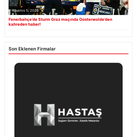
Ağustos 5, 2026
Fenerbahçe’de Sturm Graz maçında Oosterwolde’den
kahreden haber!
Son Eklenen Firmalar