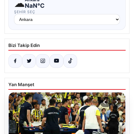
☁
NaN°C
ŞEHIR SEÇ
Bizi Takip Edin
Yan Manşet