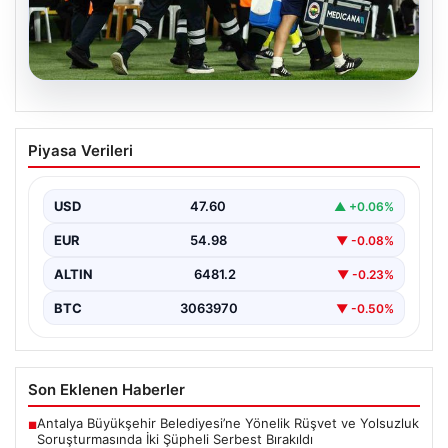
05.08.2026
Fenerbahçe’de Sturm Graz maçında
Piyasa Verileri
Oosterwolde’den kahreden haber!
USD
47.60
▲ +0.06%
EUR
54.98
▼ -0.08%
ALTIN
6481.2
▼ -0.23%
BTC
3063970
▼ -0.50%
Son Eklenen Haberler
Antalya Büyükşehir Belediyesi’ne Yönelik Rüşvet ve Yolsuzluk
■
Soruşturmasında İki Şüpheli Serbest Bırakıldı