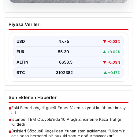
08.08.2026
İstanbul TEM Otoyolu’nda 10 Araçlı
Piyasa Verileri
Zincirleme Kaza Trafiği Kilitledi
İstanbul'da TEM Otoyolu'nun Sultangazi bölgesinde
sabah saatlerinde trafik adeta durma noktasına geldi.
USD
47.75
▼ -0.03%
Edirne yönünde…
EUR
55.30
▲ +0.02%
ALTIN
6658.5
▼ -0.03%
BTC
3102382
▲ +0.17%
Son Eklenen Haberler
Eski Fenerbahçeli golcü Enner Valencia yeni kulübüne imzayı
■
attı!
İstanbul TEM Otoyolu’nda 10 Araçlı Zincirleme Kaza Trafiği
■
Kilitledi
Dışişleri Sözcüsü Keçeli’den Yunanistan açıklaması. “Ülkemiz
■
açısından herhangi bir hukuki sonuç doğurmayacaktır”