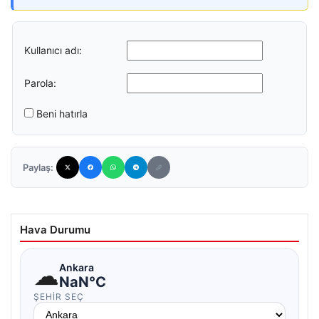
Kullanıcı adı:
Parola:
Beni hatırla
Paylaş:
Hava Durumu
☁
Ankara
NaN°C
ŞEHIR SEÇ