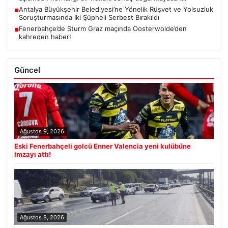
Antalya Büyükşehir Belediyesi’ne Yönelik Rüşvet ve Yolsuzluk
■
Soruşturmasında İki Şüpheli Serbest Bırakıldı
Fenerbahçe’de Sturm Graz maçında Oosterwolde’den
■
kahreden haber!
Güncel
Ağustos 9, 2026
Eski Fenerbahçeli golcü Enner Valencia yeni kulübüne
imzayı attı!
Ağustos 8, 2026